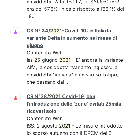
cosiddetta...Alfa’ (B.1.1.7) di SARS-CoV-2
era del 57,8%, in calo rispetto all’88,1% del
18...
CS N° 34/
2021
-Covid-19: in Italia la
variante Delta in aumento nel mese di
giugno
Contenuto Web
Iss
25
giugno
2021
- E’ ancora la variante
Alfa, la cosiddetta “variante inglese”...la
cosiddetta “indiana” e un suo sottotipo,
che passano dal...
CS N°38/
2021
Covid-19, con
l’introduzione delle ‘zone’ evitati 25mila
ricoveri solo
Contenuto Web
ISS, 2 agosto
2021
- Le misure introdotte
lo scorso autunno con il DPCM del 3