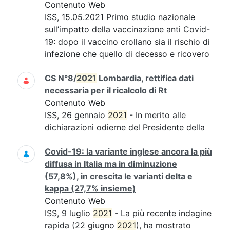
Contenuto Web
ISS, 15.05.2021 Primo studio nazionale
sull’impatto della vaccinazione anti Covid-
19: dopo il vaccino crollano sia il rischio di
infezione che quello di decesso e ricovero
CS N°8/
2021
Lombardia, rettifica dati
necessaria per il ricalcolo di Rt
Contenuto Web
ISS, 26 gennaio
2021
- In merito alle
dichiarazioni odierne del Presidente della
Covid-19: la variante inglese ancora la più
diffusa in Italia ma in diminuzione
(57,8%), in crescita le varianti delta e
kappa (27,7% insieme)
Contenuto Web
ISS, 9 luglio
2021
- La più recente indagine
rapida (22 giugno
2021
), ha mostrato