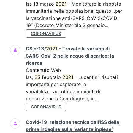
Iss 18 marzo
2021
- Monitorare la risposta
immunitaria nella popolazione: questo...per
la vaccinazione anti-SARS-CoV-2/COVID-
19” (Decreto Ministeriale 2 gennaio...
CORONAVIRUS
CS n°13/
2021
- Trovate le varianti di
SARS-CoV-2 nelle acque di scarico: la
ricerca
Contenuto Web
Iss,
25
febbraio
2021
- Lucentini: risultati
importanti per esplorare la
variabilità...raccolti da impianti di
depurazione a Guardiagrele, in...
CORONAVIRUS
Covid-19, relazione tecnica dell'ISS della
prima indagine sulla ‘variante inglese’