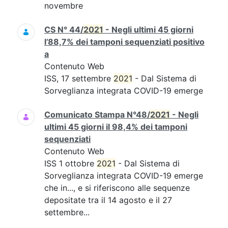
novembre
CS N° 44/
2021
- Negli ultimi 45 giorni
l’88,7% dei tamponi sequenziati positivo
a
Contenuto Web
ISS, 17 settembre
2021
- Dal Sistema di
Sorveglianza integrata COVID-19 emerge
Comunicato Stampa N°48/
2021
- Negli
ultimi 45 giorni il 98,4% dei tamponi
sequenziati
Contenuto Web
ISS 1 ottobre
2021
- Dal Sistema di
Sorveglianza integrata COVID-19 emerge
che in..., e si riferiscono alle sequenze
depositate tra il 14 agosto e il 27
settembre...