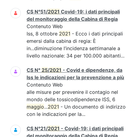
CS N°51/
2021
Covid-19: i dati principali
del monitoraggio della Cabina di Regia
Contenuto Web
Iss, 8 ottobre
2021
- Ecco i dati principali
emersi dalla cabina di regia: È
in...diminuzione l’incidenza settimanale a
livello nazionale: 34 per 100.000 abitanti...
CS N°
25
/
2021
- Covid e dipendenze, da
Iss le indicazioni per la prevenzione a più
Contenuto Web
alle misure per prevenire il contagio nel
mondo delle tossicodipendenze ISS, 6
maggio
...
2021
- Un documento di indirizzo
con le indicazioni per la...
CS N°21/
2021
- Covid-19: i dati principali
del monitoraggio della Cabina di Regia