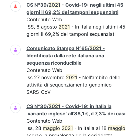
CS N°39/
2021
- Covid-19: negli ultimi 45
giorni il 69,2% dei tamponi sequenziati
Contenuto Web
ISS, 6 agosto
2021
- In Italia negli ultimi 45
giorni il 69,2% dei tamponi sequenziati
Comunicato Stampa N°65/
2021
-
Identificata dalla rete italiana una
sequenza riconducibile
Contenuto Web
Iss 27 novembre
2021
- Nell’ambito delle
attività di sequenziamento genomico
SARS-CoV
CS N°30/
2021
- Covid-19: in Italia la
‘variante inglese’ all’88,1%, il 7,3% dei casi
Contenuto Web
Iss, 28
maggio
2021
- In Italia al 18
maggio
scorso la prevalenza della cosiddetta