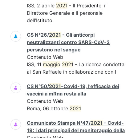
ISS, 2 aprile
2021
- Il Presidente, il
Direttore Generale e il personale
dell’Istituto
CS N°26/
2021
- Gli anticorpi
neutralizzanti contro SARS-CoV-2
persistono nel sangue
Contenuto Web
ISS, 11
maggio
2021
- La ricerca condotta
al San Raffaele in collaborazione con l
CS N°50/
2021
-Covid-19, l’efficacia dei
vaccini a mRna resta alta
Contenuto Web
Roma, 06 ottobre
2021
Comunicato Stampa N°47/
2021
- Covid-
19: i dati principali del monitoraggio della
Contenuto Web