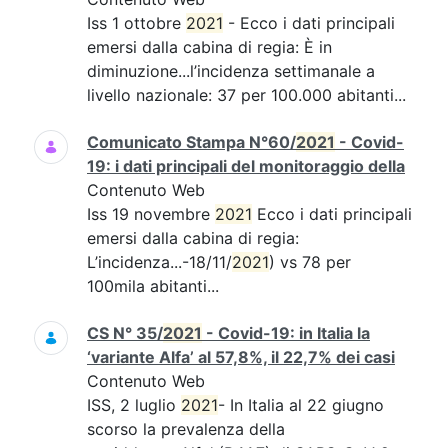
Iss 1 ottobre
2021
- Ecco i dati principali
emersi dalla cabina di regia: È in
diminuzione...l’incidenza settimanale a
livello nazionale: 37 per 100.000 abitanti...
Comunicato Stampa N°60/
2021
- Covid-
19: i dati principali del monitoraggio della
Contenuto Web
Iss 19 novembre
2021
Ecco i dati principali
emersi dalla cabina di regia:
L’incidenza...-18/11/
2021
) vs 78 per
100mila abitanti...
CS N° 35/
2021
- Covid-19: in Italia la
‘variante Alfa’ al 57,8%, il 22,7% dei casi
Contenuto Web
ISS, 2 luglio
2021
- In Italia al 22 giugno
scorso la prevalenza della