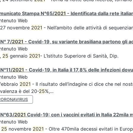
municato Stampa N°65/
2021
- Identificata dalla rete ital
ntenuto Web
s 27 novembre
2021
- Nell’ambito delle attività di sequen
N° 7/
2021
- Covid-19, su variante brasiliana partono gli a
ntenuto Web
,
25
gennaio
2021
- L’Istituto Superiore di Sanità, Dip.
 N°11/
2021
- Covid-19, in Italia il 17,8% delle infezioni dov
ntenuto Web
febbraio
2021
- Il risultato dell’indagine ci dice che nel no
valenza è del 20-
25
%,...
CORONAVIRUS
 N°63/
2021
Covid-19: con i vaccini evitati in Italia 22mila
ntenuto Web
,
25
novembre
2021
- Oltre 470mila decessi evitati in Euro