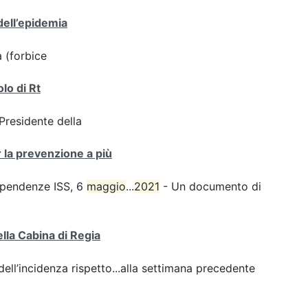
dell’epidemia
a (forbice
olo di Rt
 Presidente della
r la prevenzione a più
dipendenze ISS, 6
maggio
...
2021
- Un documento di
ella Cabina di Regia
ll’incidenza rispetto...alla settimana precedente