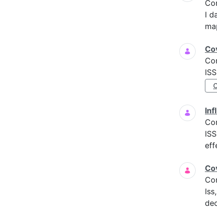
Co
I d
map
Cov
Co
ISS
Inf
Co
ISS
eff
Cov
Co
Iss
dec