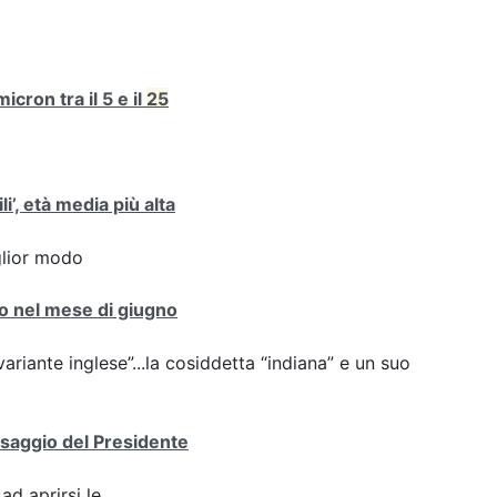
cron tra il 5 e il
25
i’, età media più alta
iglior modo
nto nel mese di giugno
variante inglese”...la cosiddetta “indiana” e un suo
essaggio del Presidente
ad aprirsi le