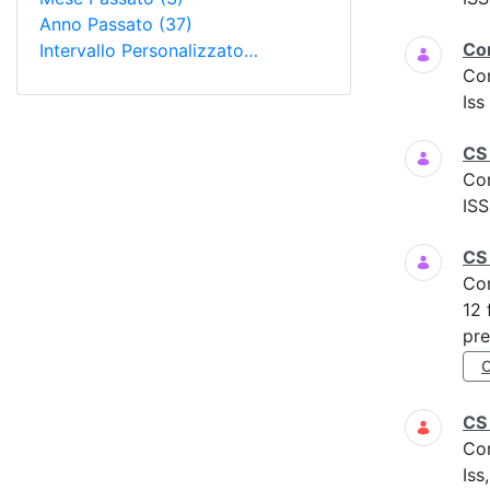
Anno Passato
(37)
Co
Intervallo Personalizzato…
Co
Is
CS 
Co
ISS
CS
Co
12 
pre
CS
Co
Iss