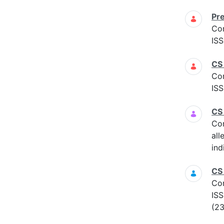
Pre
Co
ISS
CS
Co
ISS
CS
Co
all
ind
CS
Co
ISS
(23