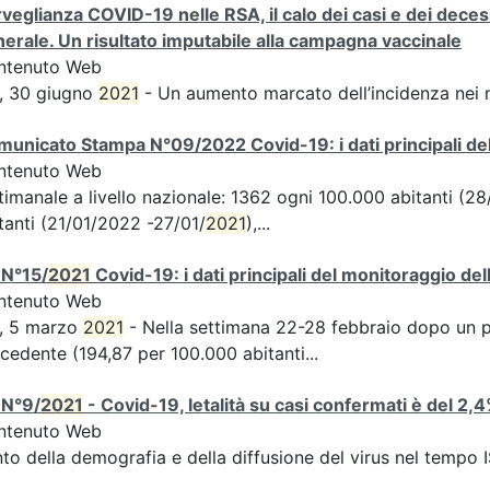
veglianza COVID-19 nelle RSA, il calo dei casi e dei deces
erale. Un risultato imputabile alla campagna vaccinale
ntenuto Web
, 30 giugno
2021
- Un aumento marcato dell’incidenza nei 
unicato Stampa N°09/2022 Covid-19: i dati principali del
ntenuto Web
timanale a livello nazionale: 1362 ogni 100.000 abitanti (
tanti (21/01/2022 -27/01/
2021
),...
 N°15/
2021
Covid-19: i dati principali del monitoraggio del
ntenuto Web
S, 5 marzo
2021
- Nella settimana 22-28 febbraio dopo un per
cedente (194,87 per 100.000 abitanti...
 N°9/
2021
- Covid-19, letalità su casi confermati è del 2,
ntenuto Web
to della demografia e della diffusione del virus nel tempo 