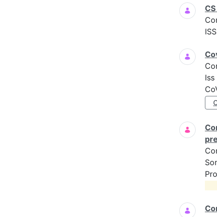
CS 
Co
ISS
Cov
Co
Iss
CoV
Com
pre
Co
Son
Pro
Com