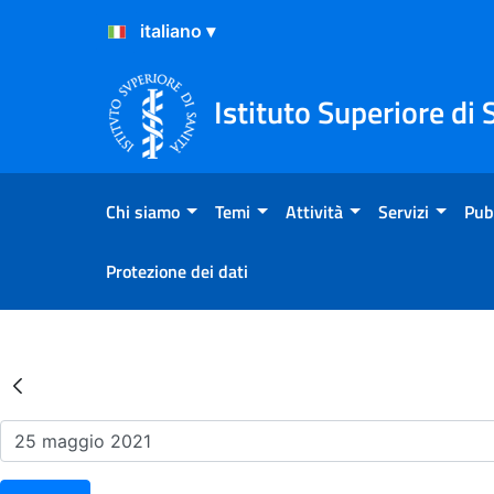
Salta al Contenuto
Salta al Footer
Istituto Superiore di 
Chi siamo
Temi
Attività
Servizi
Pub
Protezione dei dati
Risultati della Ricerca - Ev