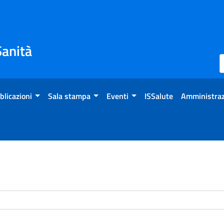
Sanità
blicazioni
Sala stampa
Eventi
ISSalute
Amministraz
enti