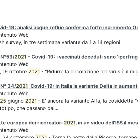
id-19: analisi acque reflue conferma forte incremento Omi
ntenuto Web
sh survey, in tre settimane variante da 1 a 14 regioni
 N°53/
2021
- Covid-19: i vaccinati deceduti sono ‘iperfragil
ntenuto Web
, 19 ottobre
2021
- “Ridurre la circolazione del virus è il m
 N° 34/
2021
-Covid-19: in Italia la variante Delta in aume
ntenuto Web
25
giugno
2021
- E’ ancora la variante Alfa, la cosiddetta “
totipo, che passano dal...
te europea dei ricercatori
2021
, in un video dell’ISS il m
ntenuto Web
, 24 settembre
2021
- Torna la notte della Ricerca, tornano 