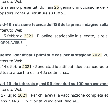
ntenuto Web
ati saranno presentati domani
25
gennaio in occasione del 
patura conta 91 strutture su tutto...
id-19, relazione tecnica dell'ISS della prima indagine sulla
ntenuto Web
, 15 febbraio
2021
- E' online, scaricabile in allegato, la rel
CORONAVIRUS
luenza: identificati i primi due casi per la stagione
2021
-20
ntenuto Web
, 14 ottobre
2021
- Sono stati identificati due casi sporadici
ettuata a partire dalla 46a settimana...
id-19: da febbraio quasi 99 deceduti su 100 non avevano 
ntenuto Web
, 27 luglio
2021
- Per chi aveva la vaccinazione completa et
essi SARS-COV-2 positivi avvenuti fino al...