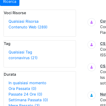
Ricerca
Voci Risorse
Ricerca
Cov
Qualsiasi Risorsa
Co
Contenuto Web
(289)
Fla
Tag
CS
Co
Qualsiasi Tag
ISS
coronavirus
(21)
CS
Co
Durata
Iss
In qualsiasi momento
sot
Ora Passata
(0)
Passate 24 Ore
(0)
Not
Settimana Passata
(0)
Co
Mese Passato
(3)
ISS