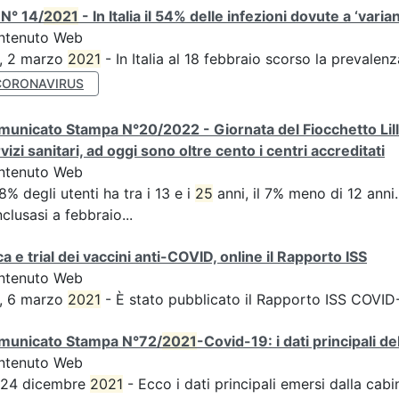
N° 14/
2021
- In Italia il 54% delle infezioni dovute a ‘varian
ntenuto Web
S, 2 marzo
2021
- In Italia al 18 febbraio scorso la prevalen
CORONAVIRUS
unicato Stampa N°20/2022 - Giornata del Fiocchetto Lilla 
vizi sanitari, ad oggi sono oltre cento i centri accreditati
ntenuto Web
58% degli utenti ha tra i 13 e i
25
anni, il 7% meno di 12 anni...
clusasi a febbraio...
ca e trial dei vaccini anti-COVID, online il Rapporto ISS
ntenuto Web
S, 6 marzo
2021
- È stato pubblicato il Rapporto ISS COVID-1
municato Stampa N°72/
2021
-Covid-19: i dati principali d
ntenuto Web
s 24 dicembre
2021
- Ecco i dati principali emersi dalla cabina