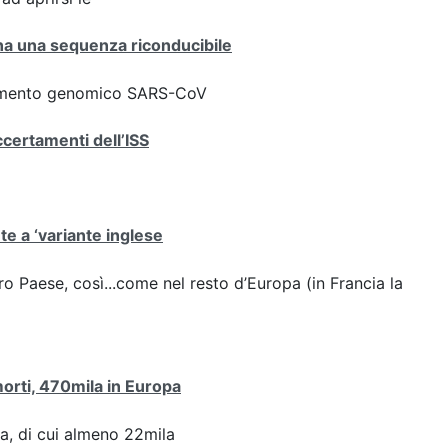
iana una sequenza riconducibile
ziamento genomico SARS-CoV
ccertamenti dell’ISS
ute a ‘variante inglese
stro Paese, così...come nel resto d’Europa (in Francia la
 morti, 470mila in Europa
pa, di cui almeno 22mila