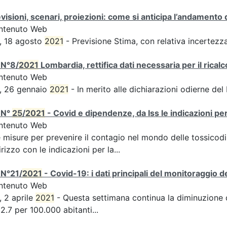
visioni, scenari, proiezioni: come si anticipa l’andamento 
ntenuto Web
, 18 agosto
2021
- Previsione Stima, con relativa incertezz
 N°8/
2021
Lombardia, rettifica dati necessaria per il ricalc
ntenuto Web
, 26 gennaio
2021
- In merito alle dichiarazioni odierne del
 N°
25
/
2021
- Covid e dipendenze, da Iss le indicazioni pe
ntenuto Web
e misure per prevenire il contagio nel mondo delle tossico
irizzo con le indicazioni per la...
 N°21/
2021
- Covid-19: i dati principali del monitoraggio d
ntenuto Web
, 2 aprile
2021
- Questa settimana continua la diminuzione de
2.7 per 100.000 abitanti...