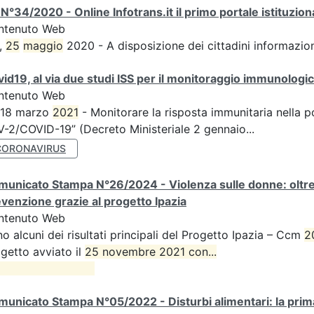
N°34/2020 - Online Infotrans.it il primo portale istituzi
ntenuto Web
,
25
maggio
2020 - A disposizione dei cittadini informazioni
id19, al via due studi ISS per il monitoraggio immunologico
ntenuto Web
 18 marzo
2021
- Monitorare la risposta immunitaria nella p
-2/COVID-19” (Decreto Ministeriale 2 gennaio...
CORONAVIRUS
unicato Stampa N°26/2024 - Violenza sulle donne: oltre d
venzione grazie al progetto Ipazia
ntenuto Web
o alcuni dei risultati principali del Progetto Ipazia – Ccm
2
getto avviato il
25 novembre 2021 con...

unicato Stampa N°05/2022 - Disturbi alimentari: la prima 