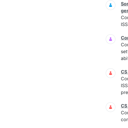
Sor
gen
Co
ISS
Com
Co
set
abi
CS
Co
IS
pre
CS
Co
con