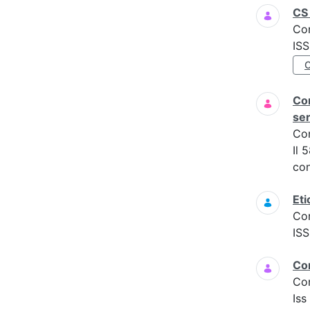
CS 
Co
IS
Com
ser
Co
Il 
con
Eti
Co
IS
Co
Co
Is