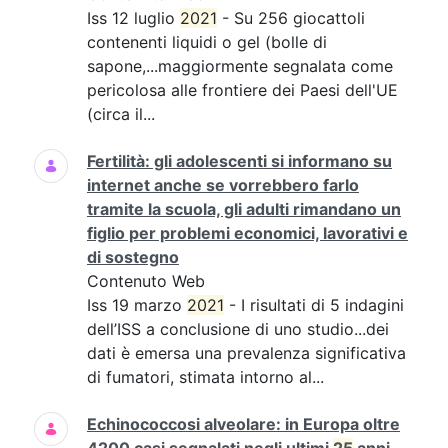
Iss 12 luglio
2021
- Su 256 giocattoli
contenenti liquidi o gel (bolle di
sapone,...maggiormente segnalata come
pericolosa alle frontiere dei Paesi dell'UE
(circa il...
Fertilità: gli adolescenti si informano su
internet anche se vorrebbero farlo
tramite la scuola, gli adulti rimandano un
figlio per problemi economici, lavorativi e
di sostegno
Contenuto Web
Iss 19 marzo
2021
- I risultati di 5 indagini
dell’ISS a conclusione di uno studio...dei
dati è emersa una prevalenza significativa
di fumatori, stimata intorno al...
Echinococcosi alveolare: in Europa oltre