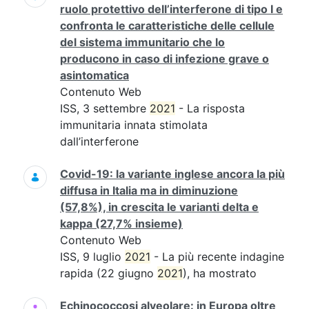
ruolo protettivo dell’interferone di tipo I e
confronta le caratteristiche delle cellule
del sistema immunitario che lo
producono in caso di infezione grave o
asintomatica
Contenuto Web
ISS, 3 settembre
2021
- La risposta
immunitaria innata stimolata
dall’interferone
Covid-19: la variante inglese ancora la più
diffusa in Italia ma in diminuzione
(57,8%), in crescita le varianti delta e
kappa (27,7% insieme)
Contenuto Web
ISS, 9 luglio
2021
- La più recente indagine
rapida (22 giugno
2021
), ha mostrato
Echinococcosi alveolare: in Europa oltre