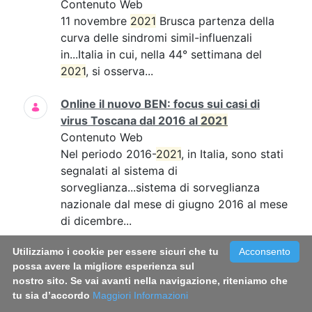
Contenuto Web
11 novembre
2021
Brusca partenza della
curva delle sindromi simil-influenzali
in...Italia in cui, nella 44° settimana del
2021
, si osserva...
Online il nuovo BEN: focus sui casi di
virus Toscana dal 2016 al
2021
Contenuto Web
Nel periodo 2016-
2021
, in Italia, sono stati
segnalati al sistema di
sorveglianza...sistema di sorveglianza
nazionale dal mese di giugno 2016 al mese
di dicembre...
Utilizziamo i cookie per essere sicuri che tu
Acconsento
Long Covid: le donne sembrano più
possa avere la migliore esperienza sul
colpite. Una sfida per la medicina di
nostro sito. Se vai avanti nella navigazione, riteniamo che
genere
tu sia d’accordo
Maggiori Informazioni
Contenuto Web