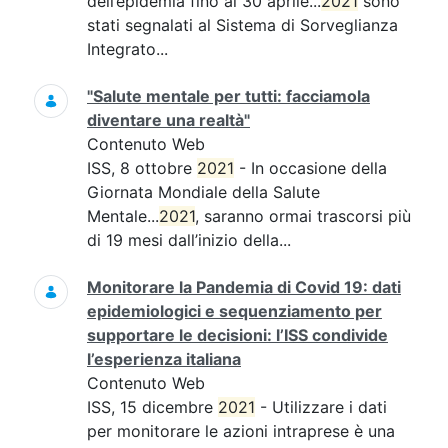
dell’epidemia fino al 30 aprile...
2021
sono
stati segnalati al Sistema di Sorveglianza
Integrato...
"Salute mentale per tutti: facciamola
diventare una realtà"
Contenuto Web
ISS, 8 ottobre
2021
- In occasione della
Giornata Mondiale della Salute
Mentale...
2021
, saranno ormai trascorsi più
di 19 mesi dall’inizio della...
Monitorare la Pandemia di Covid 19: dati
epidemiologici e sequenziamento per
supportare le decisioni: l’ISS condivide
l’esperienza italiana
Contenuto Web
ISS, 15 dicembre
2021
- Utilizzare i dati
per monitorare le azioni intraprese è una