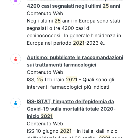
4200 casi segnalati negli ultimi
25
anni
Contenuto Web
Negli ultimi
25
anni in Europa sono stati
segnalati oltre 4200 casi di
echinococcosi...In generale l’incidenza in
Europa nel periodo
2021
-2023 è...
Autismo: pubblicate le raccomandazioni
sui trattamenti farmacologici
Contenuto Web
ISS,
25
febbraio
2021
- Quali sono gli
interventi farmacologici più indicati
ISS-ISTAT, l’impatto dell’epidemia da
Covid-19 sulla mortalità totale 2020-
inizio
2021
Contenuto Web
ISS 10 giugno
2021
- In Italia, dall’inizio