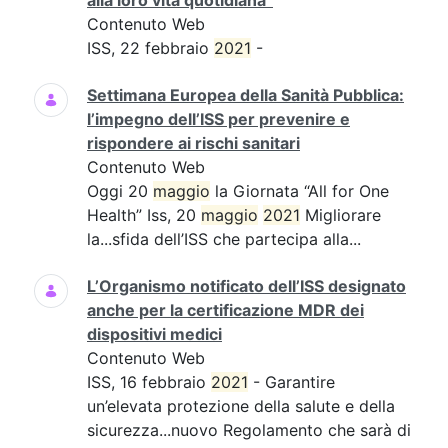
alla loro vita quotidiana”
Contenuto Web
ISS, 22 febbraio
2021
-
Settimana Europea della Sanità Pubblica:
l’impegno dell’ISS per prevenire e
rispondere ai rischi sanitari
Contenuto Web
Oggi 20
maggio
la Giornata “All for One
Health” Iss, 20
maggio
2021
Migliorare
la...sfida dell’ISS che partecipa alla...
L’Organismo notificato dell’ISS designato
anche per la certificazione MDR dei
dispositivi medici
Contenuto Web
ISS, 16 febbraio
2021
- Garantire
un’elevata protezione della salute e della
sicurezza...nuovo Regolamento che sarà di