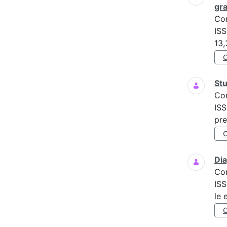
gra
Co
ISS
13,
Stu
Co
ISS
pre
Dia
Co
ISS
le 