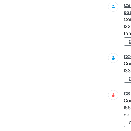
CS 
paz
Co
ISS
fon
COV
Co
ISS
CS
Co
ISS
del