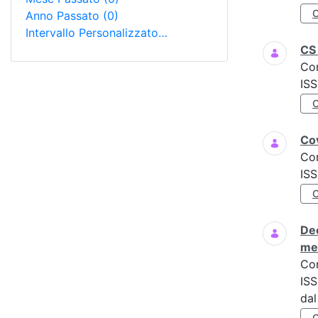
Anno Passato
(0)
Intervallo Personalizzato…
CS 
Co
IS
Cov
Co
ISS
Dec
men
Co
ISS
dal