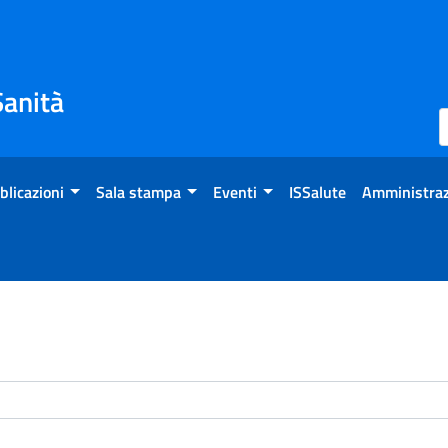
Sanità
blicazioni
Sala stampa
Eventi
ISSalute
Amministraz
enti