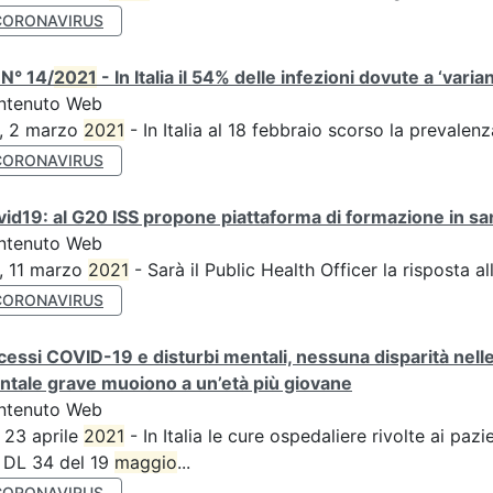
CORONAVIRUS
N° 14/
2021
- In Italia il 54% delle infezioni dovute a ‘varian
ntenuto Web
S, 2 marzo
2021
- In Italia al 18 febbraio scorso la prevalen
CORONAVIRUS
id19: al G20 ISS propone piattaforma di formazione in sani
ntenuto Web
, 11 marzo
2021
- Sarà il Public Health Officer la risposta 
CORONAVIRUS
essi COVID-19 e disturbi mentali, nessuna disparità nell
tale grave muoiono a un’età più giovane
ntenuto Web
 23 aprile
2021
- In Italia le cure ospedaliere rivolte ai pa
 DL 34 del 19
maggio
...
CORONAVIRUS