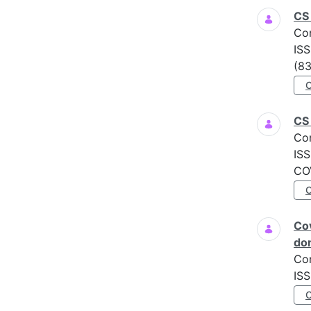
CS 
Co
ISS
(83
CS 
Co
ISS
COV
Cov
do
Co
ISS