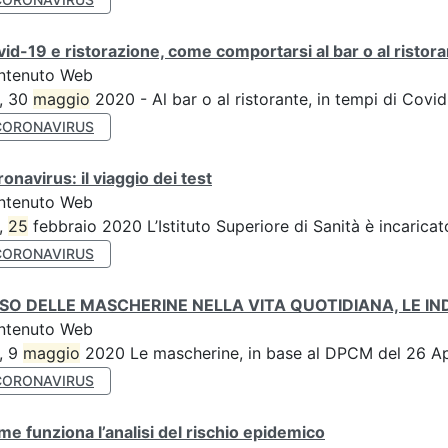
id-19 e ristorazione, come comportarsi al bar o al ristor
ntenuto Web
, 30
maggio
2020 - Al bar o al ristorante, in tempi di Covi
CORONAVIRUS
onavirus: il viaggio dei test
ntenuto Web
,
25
febbraio 2020 L’Istituto Superiore di Sanità è incarica
CORONAVIRUS
USO DELLE MASCHERINE NELLA VITA QUOTIDIANA, LE IN
ntenuto Web
, 9
maggio
2020 Le mascherine, in base al DPCM del 26 Ap
CORONAVIRUS
e funziona l’analisi del rischio epidemico