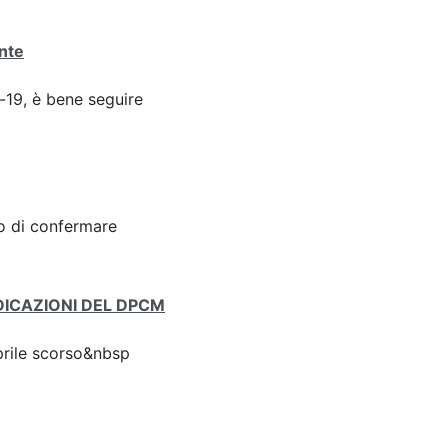
ante
d-19, è bene seguire
to di confermare
DICAZIONI DEL DPCM
rile scorso&nbsp