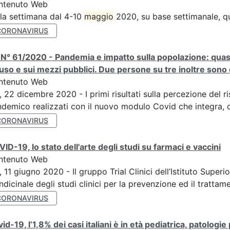
ntenuto Web
la settimana dal 4-10
maggio
2020, su base settimanale, qu
CORONAVIRUS
N° 61/2020 - Pandemia e impatto sulla popolazione: quasi 
uso e sui mezzi pubblici. Due persone su tre inoltre sono di
ntenuto Web
, 22 dicembre 2020 - I primi risultati sulla percezione del r
demico realizzati con il nuovo modulo Covid che integra, c
CORONAVIRUS
ID-19, lo stato dell'arte degli studi su farmaci e vaccini
ntenuto Web
, 11 giugno 2020 - Il gruppo Trial Clinici dell’Istituto Supe
ndicinale degli studi clinici per la prevenzione ed il trattame
CORONAVIRUS
id-19, l’1,8% dei casi italiani è in età pediatrica, patologi