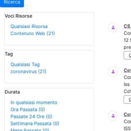
Ricerca
Voci Risorse
Ricerca
CS
Qualsiasi Risorsa
Co
Contenuto Web
(21)
12 
pre
Tag
Qualsiasi Tag
Cov
coronavirus
(21)
Co
Iss
CoV
Durata
In qualsiasi momento
Ora Passata
(0)
Cov
Passate 24 Ore
(0)
Co
Settimana Passata
(0)
ISS
Mese Passato
(0)