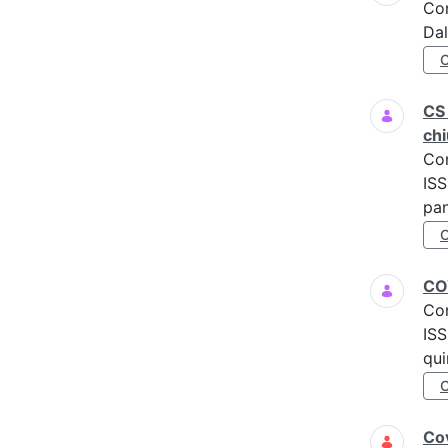
Co
Dal
CS 
chi
Co
ISS
pan
COV
Co
ISS
qui
Cov