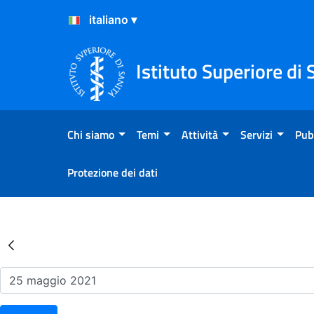
Salta al Contenuto
Salta al Footer
Istituto Superiore di 
Chi siamo
Temi
Attività
Servizi
Pub
Protezione dei dati
Risultati della Ricerca - Ev