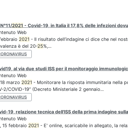
 N°11/
2021
- Covid-19, in Italia il 17,8% delle infezioni dov
ntenuto Web
febbraio
2021
- Il risultato dell’indagine ci dice che nel no
valenza è del 20-
25
%,...
CORONAVIRUS
id19, al via due studi ISS per il monitoraggio immunologico
ntenuto Web
 18 marzo
2021
- Monitorare la risposta immunitaria nella p
-2/COVID-19” (Decreto Ministeriale 2 gennaio...
CORONAVIRUS
id-19, relazione tecnica dell'ISS della prima indagine sulla
ntenuto Web
, 15 febbraio
2021
- E' online, scaricabile in allegato, la rel