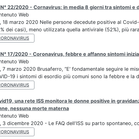
N° 22/2020 - Cornavirus: in media 8 giorni tra sintomi e de
ntenuto Web
, 18 marzo 2020 Nelle persone decedute positive al Covid-19 
% dei casi), meno utilizzata quella antivirale (52%), più rara
CORONAVIRUS
N° 17/2020 - Coronavirus, febbre e affanno sintomi inizial
ntenuto Web
, 7 marzo 2020 Brusaferro, “E’ fondamentale seguire le misu
ID-19 i sintomi di esordio più comuni sono la febbre e la d
CORONAVIRUS
id19, una rete ISS monitora le donne positive in gravidanz
nne, nessuna morte materna
ntenuto Web
, 3 dicembre 2020 - Le FAQ dell'ISS su parto spontaneo, 
CORONAVIRUS