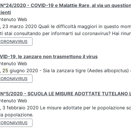
N°24/2020 - COVID-19 e Malattie Rare, al via un question
ienti
ntenuto Web
, 23 marzo 2020 Quali le difficoltà maggiori in questo mome
ti stai consultando per informarti sul coronavirus? Hai rinunc
CORONAVIRUS
ID-19, le zanzare non trasmettono il virus
ntenuto Web
,
25
giugno 2020 - Sia la zanzara tigre (Aedes albopictus)
CORONAVIRUS
 N°5/2020 - SCUOLA LE MISURE ADOTTATE TUTELANO L
ntenuto Web
, 3 febbraio 2020 Le misure adottate per le popolazione sco
la popolazione.
CORONAVIRUS