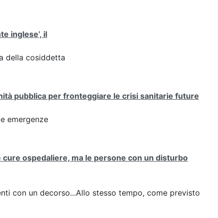
te inglese’, il
za della cosiddetta
tà pubblica per fronteggiare le crisi sanitarie future
alle emergenze
e cure ospedaliere, ma le persone con un disturbo
zienti con un decorso...Allo stesso tempo, come previsto