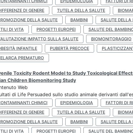
CONTAMINANTI CHIMICI
EPIDEMIOLOGIA
FATTORI DI R
IFFERENZE DI GENERE
TUTELA DELLA SALUTE
BIOMA
PROMOZIONE DELLA SALUTE
BAMBINI
SALUTE DELLA
TILI DI VITA
PROGETTI EUROPEI
SALUTE DEL BAMBIN
VALUTAZIONE IMPATTO SULLA SALUTE
BIOMONITORAGGIO
BESITÀ INFANTILE
PUBERTÀ PRECOCE
PLASTICIZZAN
TELARCA PREMATURO
enile Toxicity Rodent Model to Study Toxicological Effec
lian Children Biomonitoring Study
ntenuto Web
ultati di Life Persuaded sullo studio animale derivanti dall'
CONTAMINANTI CHIMICI
EPIDEMIOLOGIA
FATTORI DI R
IFFERENZE DI GENERE
TUTELA DELLA SALUTE
BIOMA
PROMOZIONE DELLA SALUTE
BAMBINI
SALUTE DELLA
TILI DI VITA
PROGETTI EUROPEI
SALUTE DEL BAMBIN