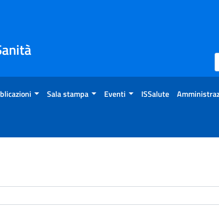
Sanità
blicazioni
Sala stampa
Eventi
ISSalute
Amministraz
enti