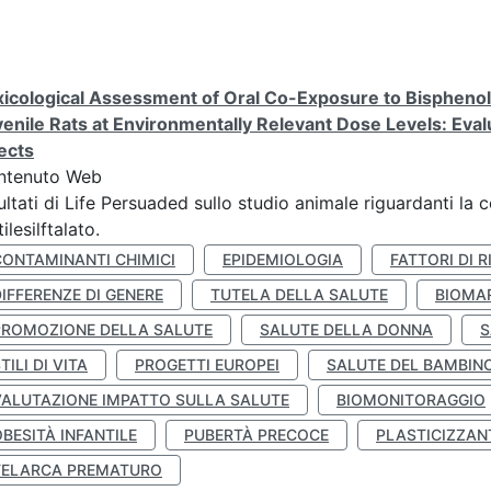
icological Assessment of Oral Co-Exposure to Bisphenol 
enile Rats at Environmentally Relevant Dose Levels: Evalu
ects
ntenuto Web
ultati di Life Persuaded sullo studio animale riguardanti la 
tilesilftalato.
CONTAMINANTI CHIMICI
EPIDEMIOLOGIA
FATTORI DI R
IFFERENZE DI GENERE
TUTELA DELLA SALUTE
BIOMA
PROMOZIONE DELLA SALUTE
SALUTE DELLA DONNA
S
TILI DI VITA
PROGETTI EUROPEI
SALUTE DEL BAMBIN
VALUTAZIONE IMPATTO SULLA SALUTE
BIOMONITORAGGIO
BESITÀ INFANTILE
PUBERTÀ PRECOCE
PLASTICIZZAN
TELARCA PREMATURO