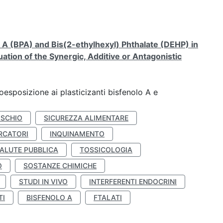
A (BPA) and Bis(2-ethylhexyl) Phthalate (DEHP) in
ation of the Synergic, Additive or Antagonistic
coesposizione ai plasticizanti bisfenolo A e
ISCHIO
SICUREZZA ALIMENTARE
RCATORI
INQUINAMENTO
ALUTE PUBBLICA
TOSSICOLOGIA
O
SOSTANZE CHIMICHE
STUDI IN VIVO
INTERFERENTI ENDOCRINI
TI
BISFENOLO A
FTALATI