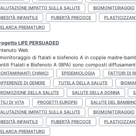
VALUTAZIONE IMPATTO SULLA SALUTE
BIOMONITORAGGIO
BESITÀ INFANTILE
PUBERTÀ PRECOCE
PLASTICIZZAN
TELARCA PREMATURO
 progetto LIFE PERSUADED
ntenuto Web
monitoraggio di ftalati e bisfenolo A in coppie madre-bamb
antili Ftalati e Bisfenolo A (BPA) sono composti diffusamente 
CONTAMINANTI CHIMICI
EPIDEMIOLOGIA
FATTORI DI R
IFFERENZE DI GENERE
TUTELA DELLA SALUTE
BIOMA
PROMOZIONE DELLA SALUTE
SALUTE DELLA DONNA
S
TILI DI VITA
PROGETTI EUROPEI
SALUTE DEL BAMBIN
VALUTAZIONE IMPATTO SULLA SALUTE
BIOMONITORAGGIO
BESITÀ INFANTILE
PUBERTÀ PRECOCE
PLASTICIZZAN
TELARCA PREMATURO