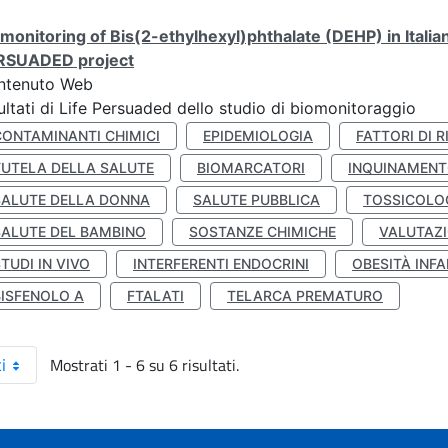
monitoring of Bis(2-ethylhexyl)phthalate (DEHP) in Italia
RSUADED project
ntenuto Web
ultati di Life Persuaded dello studio di biomonitoraggio
CONTAMINANTI CHIMICI
EPIDEMIOLOGIA
FATTORI DI R
TUTELA DELLA SALUTE
BIOMARCATORI
INQUINAMEN
SALUTE DELLA DONNA
SALUTE PUBBLICA
TOSSICOLO
SALUTE DEL BAMBINO
SOSTANZE CHIMICHE
VALUTAZI
TUDI IN VIVO
INTERFERENTI ENDOCRINI
OBESITÀ INFA
BISFENOLO A
FTALATI
TELARCA PREMATURO
Mostrati 1 - 6 su 6 risultati.
i