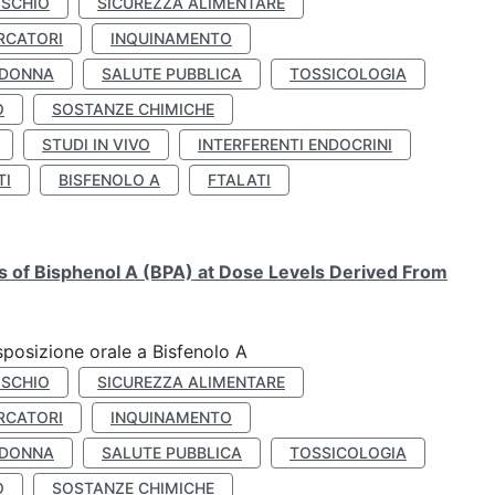
ISCHIO
SICUREZZA ALIMENTARE
RCATORI
INQUINAMENTO
 DONNA
SALUTE PUBBLICA
TOSSICOLOGIA
O
SOSTANZE CHIMICHE
STUDI IN VIVO
INTERFERENTI ENDOCRINI
TI
BISFENOLO A
FTALATI
ts of Bisphenol A (BPA) at Dose Levels Derived From
esposizione orale a Bisfenolo A
ISCHIO
SICUREZZA ALIMENTARE
RCATORI
INQUINAMENTO
 DONNA
SALUTE PUBBLICA
TOSSICOLOGIA
O
SOSTANZE CHIMICHE