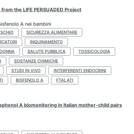
ta from the LIFE PERSUADED Project
bisfenolo A nei bambini
ISCHIO
SICUREZZA ALIMENTARE
RCATORI
INQUINAMENTO
 DONNA
SALUTE PUBBLICA
TOSSICOLOGIA
O
SOSTANZE CHIMICHE
STUDI IN VIVO
INTERFERENTI ENDOCRINI
TI
BISFENOLO A
FTALATI
henol A biomonitoring in Italian mother-child pairs