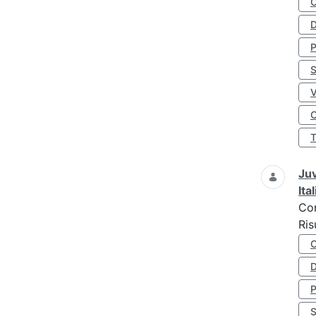
D
S
O
Juv
Ita
Co
Ris
D
S