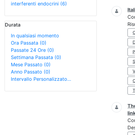
interferenti endocrini
(6)
Ita
Co
Ris
Durata
In qualsiasi momento
D
Ora Passata
(0)
Passate 24 Ore
(0)
Settimana Passata
(0)
S
Mese Passato
(0)
Anno Passato
(0)
Intervallo Personalizzato…
O
The
lin
Co
Des