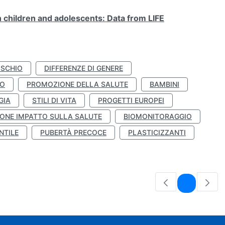
n children and adolescents: Data from LIFE
ISCHIO
DIFFERENZE DI GENERE
TO
PROMOZIONE DELLA SALUTE
BAMBINI
GIA
STILI DI VITA
PROGETTI EUROPEI
ONE IMPATTO SULLA SALUTE
BIOMONITORAGGIO
NTILE
PUBERTÀ PRECOCE
PLASTICIZZANTI
Pagina
1