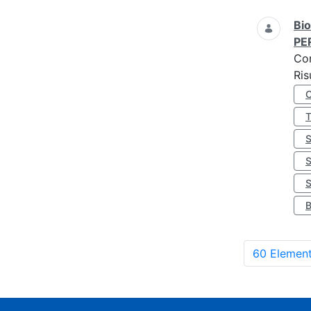
Bio
PE
Co
Ris
S
60 Element