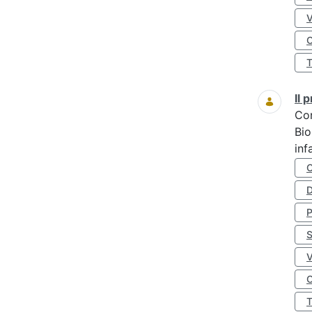
O
Il
Co
Bio
inf
D
S
O