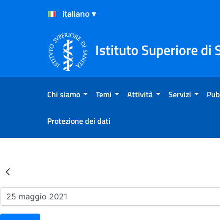
Salta al Contenuto
Salta al Footer
Istituto Superiore di 
Chi siamo
Temi
Attività
Servizi
Pub
Protezione dei dati
Risultati della Ricerca - Ev