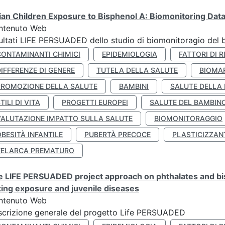
lian Children Exposure to Bisphenol A: Biomonitoring Da
ntenuto Web
ultati LIFE PERSUADED dello studio di biomonitoragio del 
CONTAMINANTI CHIMICI
EPIDEMIOLOGIA
FATTORI DI R
IFFERENZE DI GENERE
TUTELA DELLA SALUTE
BIOMA
PROMOZIONE DELLA SALUTE
BAMBINI
SALUTE DELLA
TILI DI VITA
PROGETTI EUROPEI
SALUTE DEL BAMBIN
VALUTAZIONE IMPATTO SULLA SALUTE
BIOMONITORAGGIO
BESITÀ INFANTILE
PUBERTÀ PRECOCE
PLASTICIZZAN
TELARCA PREMATURO
 LIFE PERSUADED project approach on phthalates and bisp
king exposure and juvenile diseases
ntenuto Web
crizione generale del progetto Life PERSUADED