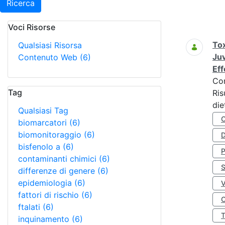
Ricerca
Voci Risorse
Ricerca
Tox
Qualsiasi Risorsa
Juv
Contenuto Web
(6)
Eff
Co
Tag
Ris
die
Qualsiasi Tag
biomarcatori
(6)
biomonitoraggio
(6)
D
bisfenolo a
(6)
contaminanti chimici
(6)
S
differenze di genere
(6)
epidemiologia
(6)
fattori di rischio
(6)
O
ftalati
(6)
inquinamento
(6)