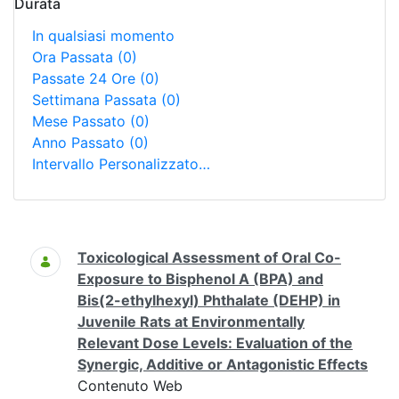
Durata
In qualsiasi momento
Ora Passata
(0)
Passate 24 Ore
(0)
Settimana Passata
(0)
Mese Passato
(0)
Anno Passato
(0)
Intervallo Personalizzato…
Ricerca
Toxicological Assessment of Oral Co-
Exposure to Bisphenol A (BPA) and
Bis(2-ethylhexyl) Phthalate (DEHP) in
Juvenile Rats at Environmentally
Relevant Dose Levels: Evaluation of the
Synergic, Additive or Antagonistic Effects
Contenuto Web