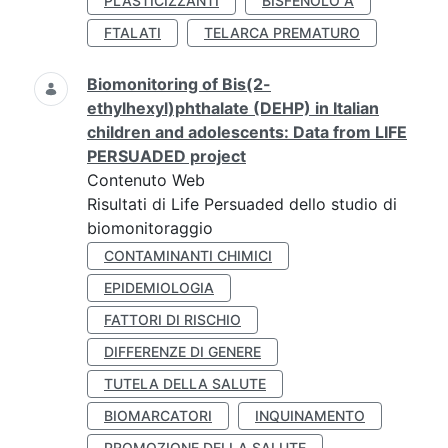
PLASTICIZZANTI
BISFENOLO A
FTALATI
TELARCA PREMATURO
Biomonitoring of Bis(2-
ethylhexyl)phthalate (DEHP) in Italian
children and adolescents: Data from LIFE
PERSUADED project
Contenuto Web
Risultati di Life Persuaded dello studio di
biomonitoraggio
CONTAMINANTI CHIMICI
EPIDEMIOLOGIA
FATTORI DI RISCHIO
DIFFERENZE DI GENERE
TUTELA DELLA SALUTE
BIOMARCATORI
INQUINAMENTO
PROMOZIONE DELLA SALUTE