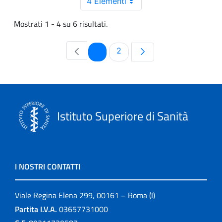
4 Elementi
Mostrati 1 - 4 su 6 risultati.
Pagina
Pagina
1
2
Istituto Superiore di Sanità
I NOSTRI CONTATTI
Viale Regina Elena 299, 00161 – Roma (I)
Partita I.V.A.
03657731000