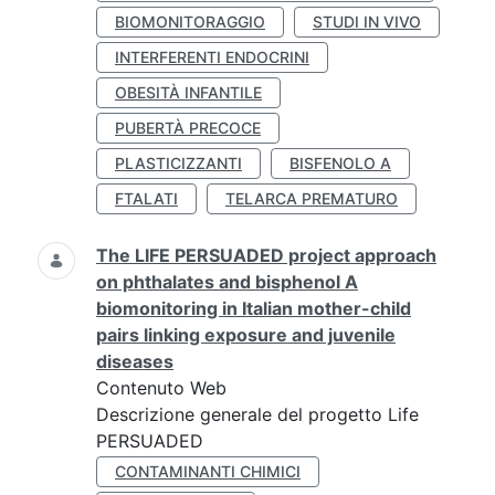
BIOMONITORAGGIO
STUDI IN VIVO
INTERFERENTI ENDOCRINI
OBESITÀ INFANTILE
PUBERTÀ PRECOCE
PLASTICIZZANTI
BISFENOLO A
FTALATI
TELARCA PREMATURO
The LIFE PERSUADED project approach
on phthalates and bisphenol A
biomonitoring in Italian mother-child
pairs linking exposure and juvenile
diseases
Contenuto Web
Descrizione generale del progetto Life
PERSUADED
CONTAMINANTI CHIMICI