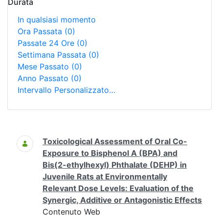
Durata
In qualsiasi momento
Ora Passata
(0)
Passate 24 Ore
(0)
Settimana Passata
(0)
Mese Passato
(0)
Anno Passato
(0)
Intervallo Personalizzato…
Ricerca
Toxicological Assessment of Oral Co-
Exposure to Bisphenol A (BPA) and
Bis(2-ethylhexyl) Phthalate (DEHP) in
Juvenile Rats at Environmentally
Relevant Dose Levels: Evaluation of the
Synergic, Additive or Antagonistic Effects
Contenuto Web