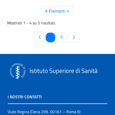
4 Elementi
Mostrati 1 - 4 su 5 risultati.
Pagina
Pagina
1
2
Istituto Superiore di Sanità
I NOSTRI CONTATTI
Viale Regina Elena 299, 00161 – Roma (I)