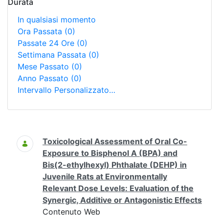
Durata
In qualsiasi momento
Ora Passata
(0)
Passate 24 Ore
(0)
Settimana Passata
(0)
Mese Passato
(0)
Anno Passato
(0)
Intervallo Personalizzato…
Ricerca
Toxicological Assessment of Oral Co-
Exposure to Bisphenol A (BPA) and
Bis(2-ethylhexyl) Phthalate (DEHP) in
Juvenile Rats at Environmentally
Relevant Dose Levels: Evaluation of the
Synergic, Additive or Antagonistic Effects
Contenuto Web