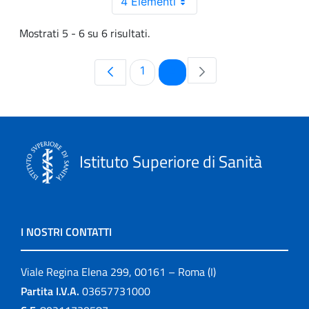
4 Elementi
Mostrati 5 - 6 su 6 risultati.
Pagina
Pagina
1
2
Istituto Superiore di Sanità
I NOSTRI CONTATTI
Viale Regina Elena 299, 00161 – Roma (I)
Partita I.V.A.
03657731000