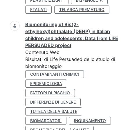
PLASTICIZZANTI
BISFENOLO A
FTALATI
TELARCA PREMATURO
Biomonitoring of Bis(2-
ethylhexyl)phthalate (DEHP) in Italian
children and adolescents: Data from LIFE
PERSUADED project
Contenuto Web
Risultati di Life Persuaded dello studio di
biomonitoraggio
CONTAMINANTI CHIMICI
EPIDEMIOLOGIA
FATTORI DI RISCHIO
DIFFERENZE DI GENERE
TUTELA DELLA SALUTE
BIOMARCATORI
INQUINAMENTO
PROMOZIONE DELLA SALUTE