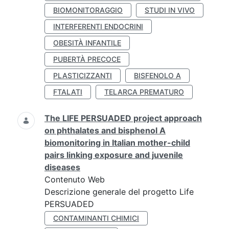
BIOMONITORAGGIO
STUDI IN VIVO
INTERFERENTI ENDOCRINI
OBESITÀ INFANTILE
PUBERTÀ PRECOCE
PLASTICIZZANTI
BISFENOLO A
FTALATI
TELARCA PREMATURO
The LIFE PERSUADED project approach
on phthalates and bisphenol A
biomonitoring in Italian mother-child
pairs linking exposure and juvenile
diseases
Contenuto Web
Descrizione generale del progetto Life
PERSUADED
CONTAMINANTI CHIMICI