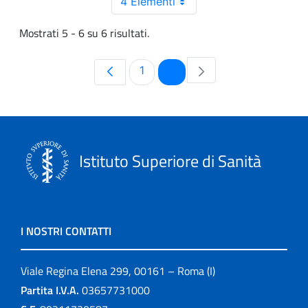
4 Elementi
Mostrati 5 - 6 su 6 risultati.
Pagina
Pagina
1
2
Istituto Superiore di Sanità
I NOSTRI CONTATTI
Viale Regina Elena 299, 00161 – Roma (I)
Partita I.V.A.
03657731000