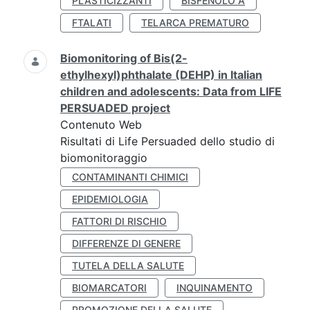
PLASTICIZZANTI
BISFENOLO A
FTALATI
TELARCA PREMATURO
Biomonitoring of Bis(2-
ethylhexyl)phthalate (DEHP) in Italian
children and adolescents: Data from LIFE
PERSUADED project
Contenuto Web
Risultati di Life Persuaded dello studio di
biomonitoraggio
CONTAMINANTI CHIMICI
EPIDEMIOLOGIA
FATTORI DI RISCHIO
DIFFERENZE DI GENERE
TUTELA DELLA SALUTE
BIOMARCATORI
INQUINAMENTO
PROMOZIONE DELLA SALUTE