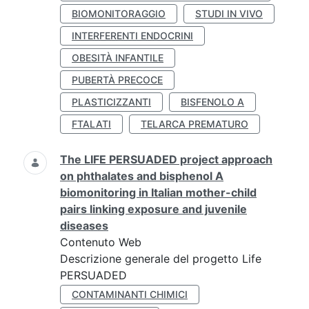
BIOMONITORAGGIO
STUDI IN VIVO
INTERFERENTI ENDOCRINI
OBESITÀ INFANTILE
PUBERTÀ PRECOCE
PLASTICIZZANTI
BISFENOLO A
FTALATI
TELARCA PREMATURO
The LIFE PERSUADED project approach
on phthalates and bisphenol A
biomonitoring in Italian mother-child
pairs linking exposure and juvenile
diseases
Contenuto Web
Descrizione generale del progetto Life
PERSUADED
CONTAMINANTI CHIMICI