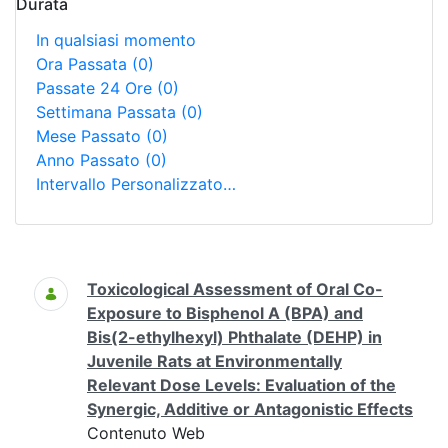
Durata
In qualsiasi momento
Ora Passata
(0)
Passate 24 Ore
(0)
Settimana Passata
(0)
Mese Passato
(0)
Anno Passato
(0)
Intervallo Personalizzato…
Ricerca
Toxicological Assessment of Oral Co-
Exposure to Bisphenol A (BPA) and
Bis(2-ethylhexyl) Phthalate (DEHP) in
Juvenile Rats at Environmentally
Relevant Dose Levels: Evaluation of the
Synergic, Additive or Antagonistic Effects
Contenuto Web