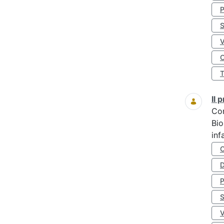
S
O
Il
Co
Bio
inf
D
S