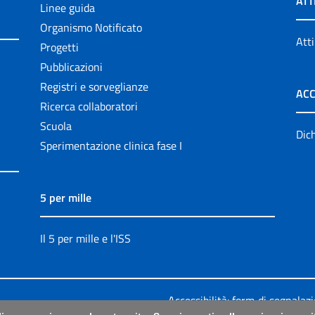
ATT
Linee guida
Organismo Notificato
Atti
Progetti
Pubblicazioni
Registri e sorveglianze
ACC
Ricerca collaboratori
Scuola
Dich
Sperimentazione clinica fase I
5 per mille
Il 5 per mille e l'ISS
Accessibilità: form di segnalaz