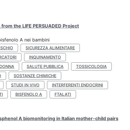
ta from the LIFE PERSUADED Project
bisfenolo A nei bambini
ISCHIO
SICUREZZA ALIMENTARE
RCATORI
INQUINAMENTO
 DONNA
SALUTE PUBBLICA
TOSSICOLOGIA
O
SOSTANZE CHIMICHE
STUDI IN VIVO
INTERFERENTI ENDOCRINI
TI
BISFENOLO A
FTALATI
henol A biomonitoring in Italian mother-child pairs