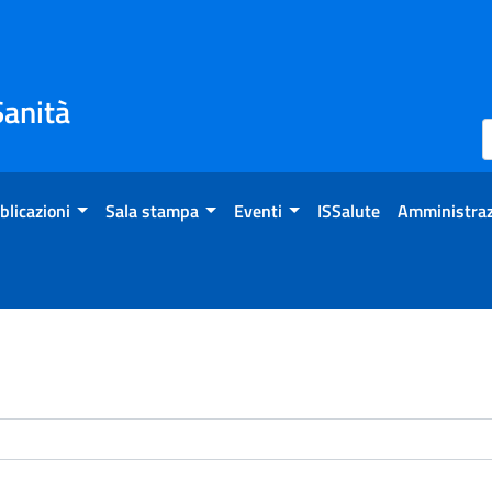
Sanità
blicazioni
Sala stampa
Eventi
ISSalute
Amministraz
enti