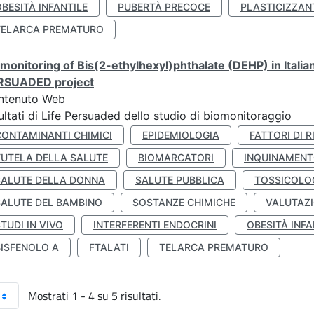
BESITÀ INFANTILE
PUBERTÀ PRECOCE
PLASTICIZZAN
TELARCA PREMATURO
monitoring of Bis(2-ethylhexyl)phthalate (DEHP) in Italia
RSUADED project
ntenuto Web
ultati di Life Persuaded dello studio di biomonitoraggio
CONTAMINANTI CHIMICI
EPIDEMIOLOGIA
FATTORI DI R
TUTELA DELLA SALUTE
BIOMARCATORI
INQUINAMEN
SALUTE DELLA DONNA
SALUTE PUBBLICA
TOSSICOLO
SALUTE DEL BAMBINO
SOSTANZE CHIMICHE
VALUTAZI
TUDI IN VIVO
INTERFERENTI ENDOCRINI
OBESITÀ INFA
BISFENOLO A
FTALATI
TELARCA PREMATURO
Mostrati 1 - 4 su 5 risultati.