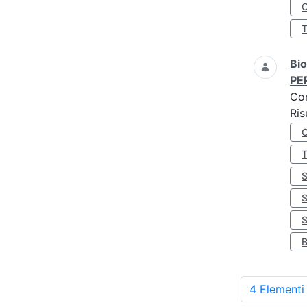
O
Bio
PE
Co
Ris
S
4 Elementi