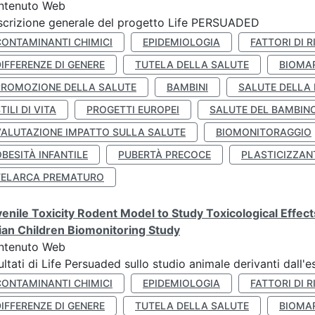
ntenuto Web
crizione generale del progetto Life PERSUADED
CONTAMINANTI CHIMICI
EPIDEMIOLOGIA
FATTORI DI R
IFFERENZE DI GENERE
TUTELA DELLA SALUTE
BIOMA
PROMOZIONE DELLA SALUTE
BAMBINI
SALUTE DELLA
TILI DI VITA
PROGETTI EUROPEI
SALUTE DEL BAMBIN
VALUTAZIONE IMPATTO SULLA SALUTE
BIOMONITORAGGIO
BESITÀ INFANTILE
PUBERTÀ PRECOCE
PLASTICIZZAN
TELARCA PREMATURO
enile Toxicity Rodent Model to Study Toxicological Effec
lian Children Biomonitoring Study
ntenuto Web
ultati di Life Persuaded sullo studio animale derivanti dall'
CONTAMINANTI CHIMICI
EPIDEMIOLOGIA
FATTORI DI R
IFFERENZE DI GENERE
TUTELA DELLA SALUTE
BIOMA