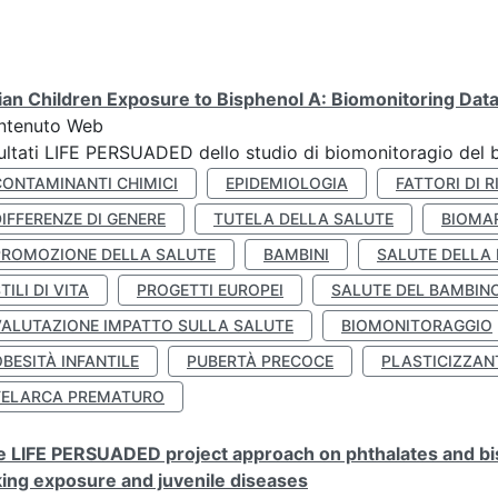
lian Children Exposure to Bisphenol A: Biomonitoring Da
ntenuto Web
ultati LIFE PERSUADED dello studio di biomonitoragio del 
CONTAMINANTI CHIMICI
EPIDEMIOLOGIA
FATTORI DI R
IFFERENZE DI GENERE
TUTELA DELLA SALUTE
BIOMA
PROMOZIONE DELLA SALUTE
BAMBINI
SALUTE DELLA
TILI DI VITA
PROGETTI EUROPEI
SALUTE DEL BAMBIN
VALUTAZIONE IMPATTO SULLA SALUTE
BIOMONITORAGGIO
BESITÀ INFANTILE
PUBERTÀ PRECOCE
PLASTICIZZAN
TELARCA PREMATURO
 LIFE PERSUADED project approach on phthalates and bisp
king exposure and juvenile diseases