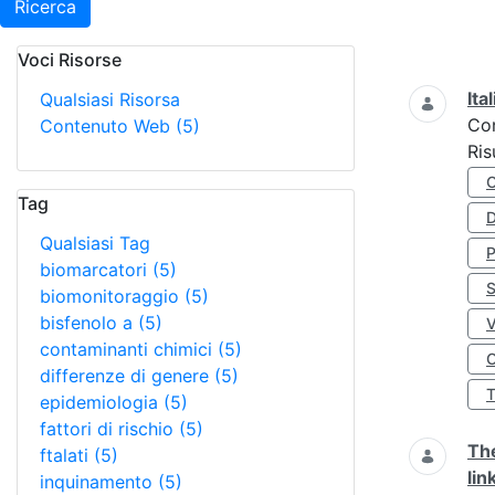
Ricerca
Voci Risorse
Ricerca
Ita
Qualsiasi Risorsa
Co
Contenuto Web
(5)
Ris
Tag
D
Qualsiasi Tag
biomarcatori
(5)
S
biomonitoraggio
(5)
bisfenolo a
(5)
contaminanti chimici
(5)
O
differenze di genere
(5)
epidemiologia
(5)
fattori di rischio
(5)
The
ftalati
(5)
lin
inquinamento
(5)