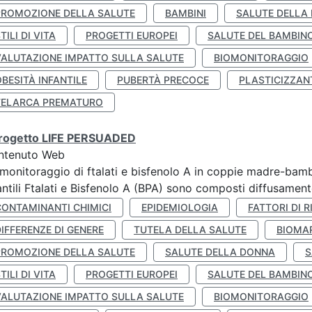
PROMOZIONE DELLA SALUTE
BAMBINI
SALUTE DELLA
TILI DI VITA
PROGETTI EUROPEI
SALUTE DEL BAMBIN
VALUTAZIONE IMPATTO SULLA SALUTE
BIOMONITORAGGIO
BESITÀ INFANTILE
PUBERTÀ PRECOCE
PLASTICIZZAN
TELARCA PREMATURO
 progetto LIFE PERSUADED
ntenuto Web
monitoraggio di ftalati e bisfenolo A in coppie madre-bamb
antili Ftalati e Bisfenolo A (BPA) sono composti diffusamente 
CONTAMINANTI CHIMICI
EPIDEMIOLOGIA
FATTORI DI R
IFFERENZE DI GENERE
TUTELA DELLA SALUTE
BIOMA
PROMOZIONE DELLA SALUTE
SALUTE DELLA DONNA
S
TILI DI VITA
PROGETTI EUROPEI
SALUTE DEL BAMBIN
VALUTAZIONE IMPATTO SULLA SALUTE
BIOMONITORAGGIO