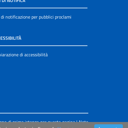
I DI NOTIFICA
 di notificazione per pubblici proclami
ESSIBILITÀ
iarazione di accessibilità
ione di prima istanza per questa pagina
|
Note