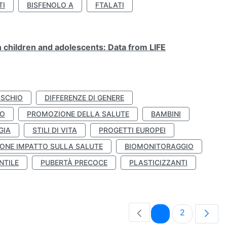
TI
BISFENOLO A
FTALATI
n children and adolescents: Data from LIFE
ISCHIO
DIFFERENZE DI GENERE
TO
PROMOZIONE DELLA SALUTE
BAMBINI
GIA
STILI DI VITA
PROGETTI EUROPEI
ONE IMPATTO SULLA SALUTE
BIOMONITORAGGIO
NTILE
PUBERTÀ PRECOCE
PLASTICIZZANTI
Pagina
Pagina
1
2