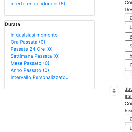
Co
interferenti endocrini
(5)
Des
Durata
D
In qualsiasi momento
Ora Passata
(0)
S
Passate 24 Ore
(0)
Settimana Passata
(0)
Mese Passato
(0)
O
Anno Passato
(0)
Intervallo Personalizzato…
Juv
Ita
Co
Ris
D