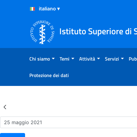
Salta al Contenuto
Salta al Footer
Istituto Superiore di 
Chi siamo
Temi
Attività
Servizi
Pub
Protezione dei dati
Risultati della Ricerca - Ev