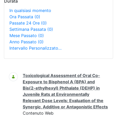
Durata
In qualsiasi momento
Ora Passata
(0)
Passate 24 Ore
(0)
Settimana Passata
(0)
Mese Passato
(0)
Anno Passato
(0)
Intervallo Personalizzato…
Ricerca
Toxicological Assessment of Oral Co-
Exposure to Bisphenol A (BPA) and
Bis(2-ethylhexyl) Phthalate (DEHP) in
Juvenile Rats at Environmentally
Relevant Dose Levels: Evaluation of the
Synergic, Additive or Antagonistic Effects
Contenuto Web