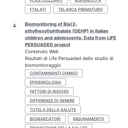
PLASTICIZZANTI
BISFENOLO A
FTALATI
TELARCA PREMATURO
Biomonitoring of Bis(2-
ethylhexyl)phthalate (DEHP) in Italian
children and adolescents: Data from LIFE
PERSUADED project
Contenuto Web
Risultati di Life Persuaded dello studio di
biomonitoraggio
CONTAMINANTI CHIMICI
EPIDEMIOLOGIA
FATTORI DI RISCHIO
DIFFERENZE DI GENERE
TUTELA DELLA SALUTE
BIOMARCATORI
INQUINAMENTO
PROMOZIONE DELLA SALUTE