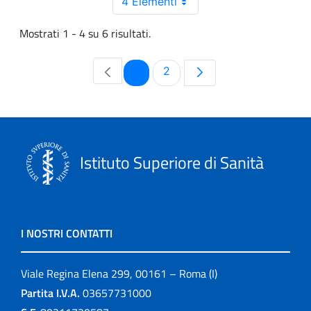
4 Elementi
Mostrati 1 - 4 su 6 risultati.
Pagina
Pagina
1
2
Istituto Superiore di Sanità
I NOSTRI CONTATTI
Viale Regina Elena 299, 00161 – Roma (I)
Partita I.V.A.
03657731000