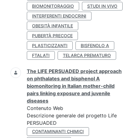
BIOMONITORAGGIO
STUDI IN VIVO
INTERFERENTI ENDOCRINI
OBESITÀ INFANTILE
PUBERTÀ PRECOCE
PLASTICIZZANTI
BISFENOLO A
FTALATI
TELARCA PREMATURO
The LIFE PERSUADED project approach
on phthalates and bisphenol A
biomonitoring in Italian mother-child
pairs linking exposure and juvenile
diseases
Contenuto Web
Descrizione generale del progetto Life
PERSUADED
CONTAMINANTI CHIMICI