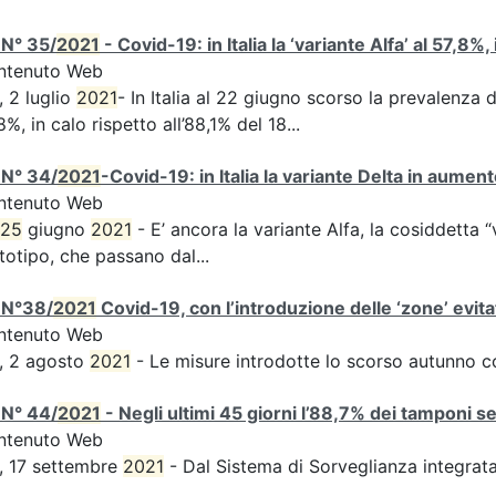
 N° 35/
2021
- Covid-19: in Italia la ‘variante Alfa’ al 57,8%,
ntenuto Web
, 2 luglio
2021
- In Italia al 22 giugno scorso la prevalenza d
8%, in calo rispetto all’88,1% del 18...
 N° 34/
2021
-Covid-19: in Italia la variante Delta in aume
ntenuto Web
25
giugno
2021
- E’ ancora la variante Alfa, la cosiddetta “
totipo, che passano dal...
 N°38/
2021
Covid-19, con l’introduzione delle ‘zone’ evita
ntenuto Web
, 2 agosto
2021
- Le misure introdotte lo scorso autunno 
 N° 44/
2021
- Negli ultimi 45 giorni l’88,7% dei tamponi s
ntenuto Web
, 17 settembre
2021
- Dal Sistema di Sorveglianza integra