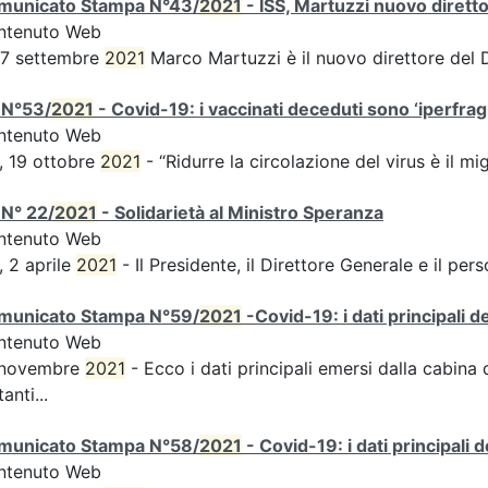
municato Stampa N°43/
2021
- ISS, Martuzzi nuovo diret
ntenuto Web
 7 settembre
2021
Marco Martuzzi è il nuovo direttore del
 N°53/
2021
- Covid-19: i vaccinati deceduti sono ‘iperfragil
ntenuto Web
, 19 ottobre
2021
- “Ridurre la circolazione del virus è il m
N° 22/
2021
- Solidarietà al Ministro Speranza
ntenuto Web
, 2 aprile
2021
- Il Presidente, il Direttore Generale e il perso
municato Stampa N°59/
2021
-Covid-19: i dati principali 
ntenuto Web
 novembre
2021
- Ecco i dati principali emersi dalla cabina di
tanti...
municato Stampa N°58/
2021
- Covid-19: i dati principali 
ntenuto Web