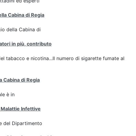
ttadini ed esperti
ella Cabina di Regia
gio della Cabina di
tori in più, contributo
del tabacco e nicotina...Il numero di sigarette fumate al
a Cabina di Regia
le è in
Malattie Infettive
e del Dipartimento