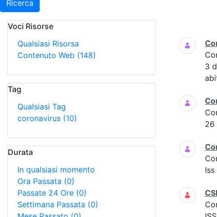
Ricerca
Voci Risorse
Ricerca
Co
Qualsiasi Risorsa
Co
Contenuto Web
(148)
3 
abi
Tag
Co
Qualsiasi Tag
Co
coronavirus
(10)
26
Co
Durata
Co
In qualsiasi momento
Iss
Ora Passata
(0)
Passate 24 Ore
(0)
CS
Settimana Passata
(0)
Co
Mese Passato
(0)
ISS