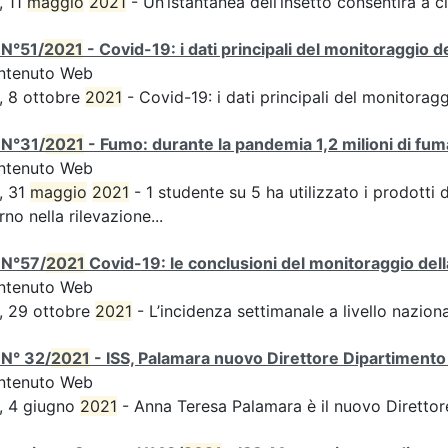
, 11
maggio
2021
- Un’istantanea dell’insetto consentirà a ci
 N°51/
2021
- Covid-19: i dati principali del monitoraggio d
ntenuto Web
, 8 ottobre
2021
- Covid-19: i dati principali del monitorag
 N°31/
2021
- Fumo: durante la pandemia 1,2 milioni di fuma
ntenuto Web
, 31
maggio
2021
- 1 studente su 5 ha utilizzato i prodotti 
rno nella rilevazione...
 N°57/
2021
Covid-19: le conclusioni del monitoraggio dell
ntenuto Web
, 29 ottobre
2021
- L’incidenza settimanale a livello naziona
 N° 32/
2021
- ISS, Palamara nuovo Direttore Dipartimento 
ntenuto Web
, 4 giugno
2021
- Anna Teresa Palamara è il nuovo Direttor