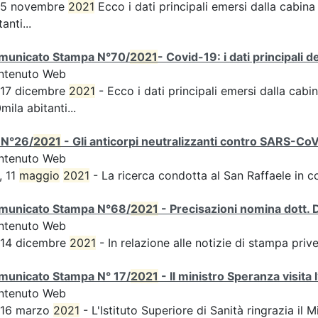
s 5 novembre
2021
Ecco i dati principali emersi dalla cabina 
tanti...
municato Stampa N°70/
2021
- Covid-19: i dati principali 
ntenuto Web
 17 dicembre
2021
- Ecco i dati principali emersi dalla cabin
mila abitanti...
 N°26/
2021
- Gli anticorpi neutralizzanti contro SARS-Co
ntenuto Web
, 11
maggio
2021
- La ricerca condotta al San Raffaele in c
municato Stampa N°68/
2021
- Precisazioni nomina dott. 
ntenuto Web
 14 dicembre
2021
- In relazione alle notizie di stampa pri
municato Stampa N° 17/
2021
- Il ministro Speranza visita 
ntenuto Web
 16 marzo
2021
- L'Istituto Superiore di Sanità ringrazia il M