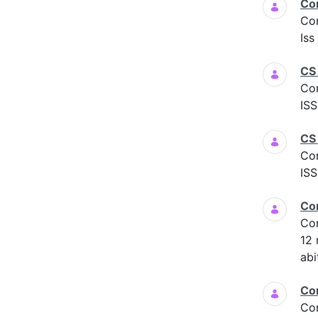
Co
Co
Iss
CS
Co
ISS
CS 
Co
ISS
Co
Co
12
abi
Co
Co