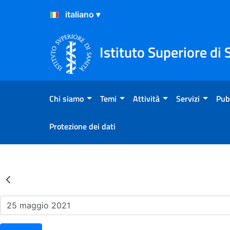
Salta al Contenuto
Salta al Footer
Istituto Superiore di 
Chi siamo
Temi
Attività
Servizi
Pub
Protezione dei dati
Risultati della Ricerca - Ev