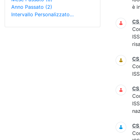
Anno Passato
(2)
è i
Intervallo Personalizzato…
CS
Co
ISS
ris
CS
Co
ISS
CS
Co
ISS
naz
CS
Co