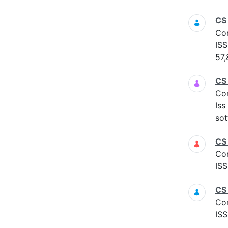
CS
Co
ISS
57,
CS
Co
Iss
sot
CS
Co
ISS
CS
Co
ISS