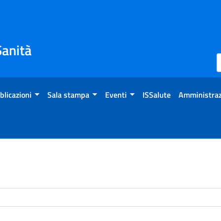
Sanità
blicazioni
Sala stampa
Eventi
ISSalute
Amministraz
enti