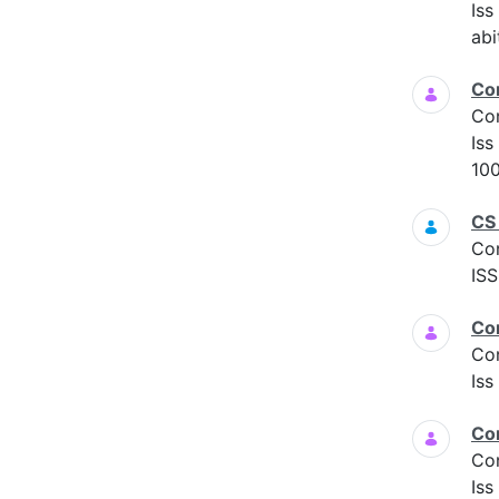
Is
abi
Co
Co
Iss
100
CS
Co
ISS
Co
Co
Iss
Co
Co
Iss