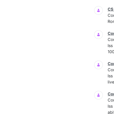
CS
Co
Ro
Co
Co
Iss
100
Co
Co
Iss
liv
Co
Co
Is
abi