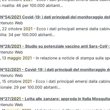
n risalita: 46 per 100.000 abitanti...
 N°54/
2021
Covid-19: i dati principali del monitoraggio de
ntenuto Web
, 22 ottobre
2021
- Ecco i dati principali emersi dalla cabina
alita: 34 per 100.000 abitanti...
 N°28/
2021
- Studio su potenziale vaccino anti Sars-CoV-2,
ntenuto Web
, 13
maggio
2021
- In relazione a notizie di stampa sulla s
 N°52/
2021
- Covid-19: i dati principali del monitoraggio d
ntenuto Web
, 15 ottobre
2021
- Ecco i dati principali emersi dalla cabina
ionale: 29 per 100.000 abitanti...
 N°27/
2021
- Lotta alle zanzare: approda in Italia Mosquit
ntenuto Web