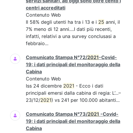
servizi sanitari, ad oggi sono oltre cento i
centri accreditati
Contenuto Web
Il 58% degli utenti ha tra i 13 e i
25
anni, il
7% meno di 12 anni....I dati più recenti,
infatti, relativi a una survey conclusasi a
febbraio...
Comunicato Stampa N°72/
2021
-Covid-
19: i dati principali del monitoraggio della
Cabina
Contenuto Web
Iss 24 dicembre
2021
- Ecco i dati
principali emersi dalla cabina di regia: L’...–
23/12/
2021
) vs 241 per 100.000 abitanti...
Comunicato Stampa N°73/
2021
-Covid-
19: i dati principali del monitoraggio della
Cabina