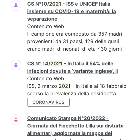
CS N°10/
2021
- ISS e UNICEF Italia
insieme su COVID-19 e maternità: la
separazione
Contenuto Web
Il campione era composto da 357 madri
provenienti da 31 paesi, 129 delle quali
erano madri di neonati di età ≤30 giorni
CS N° 14/
2021
- In Italia il 54% delle
infezioni dovute a ‘variante inglese’, il
Contenuto Web
ISS, 2 marzo
2021
- In Italia al 18 febbraio
scorso la prevalenza della cosiddetta
CORONAVIRUS
Comunicato Stampa N°20/2022 -
Giornata del Fiocchetto Lilla sui disturbi
alimentari, aggiornata la mappa dei