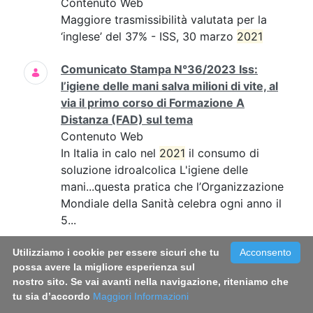
Contenuto Web
Maggiore trasmissibilità valutata per la
‘inglese’ del 37% - ISS, 30 marzo
2021
Comunicato Stampa N°36/2023 Iss:
l’igiene delle mani salva milioni di vite, al
via il primo corso di Formazione A
Distanza (FAD) sul tema
Contenuto Web
In Italia in calo nel
2021
il consumo di
soluzione idroalcolica L'igiene delle
mani...questa pratica che l’Organizzazione
Mondiale della Sanità celebra ogni anno il
5...
Comunicato Stampa N°39/2022 - Fumo:
Utilizziamo i cookie per essere sicuri che tu
Acconsento
possa avere la migliore esperienza sul
in Italia circa 800mila fumatori in più
nostro sito. Se vai avanti nella navigazione, riteniamo che
rispetto al 2019. Triplicato il consumo di
tu sia d’accordo
Maggiori Informazioni
sigarette a tabacco riscaldato