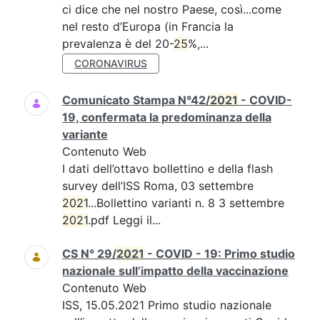
ci dice che nel nostro Paese, così...come
nel resto d’Europa (in Francia la
prevalenza è del 20-
25
%,...
CORONAVIRUS
Comunicato Stampa N°42/
2021
- COVID-
19, confermata la predominanza della
variante
Contenuto Web
I dati dell’ottavo bollettino e della flash
survey dell’ISS Roma, 03 settembre
2021
...Bollettino varianti n. 8 3 settembre
2021
.pdf Leggi il...
CS N° 29/
2021
- COVID - 19: Primo studio
nazionale sull’impatto della vaccinazione
Contenuto Web
ISS, 15.05.2021 Primo studio nazionale