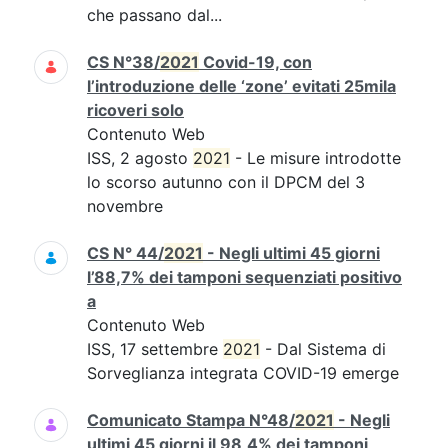
che passano dal...
CS N°38/
2021
Covid-19, con
l’introduzione delle ‘zone’ evitati 25mila
ricoveri solo
Contenuto Web
ISS, 2 agosto
2021
- Le misure introdotte
lo scorso autunno con il DPCM del 3
novembre
CS N° 44/
2021
- Negli ultimi 45 giorni
l’88,7% dei tamponi sequenziati positivo
a
Contenuto Web
ISS, 17 settembre
2021
- Dal Sistema di
Sorveglianza integrata COVID-19 emerge
Comunicato Stampa N°48/
2021
- Negli
ultimi 45 giorni il 98,4% dei tamponi