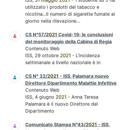
ISS, 31
maggio
2021
- 1 studente su 5 ha
utilizzato i prodotti del tabacco e
nicotina...Il numero di sigarette fumate al
giorno nella rilevazione...
CS N°57/
2021
Covid-19: le conclusioni
del monitoraggio della Cabina di Regia
Contenuto Web
ISS, 29 ottobre
2021
- L’incidenza
settimanale a livello nazionale è in
CS N° 32/
2021
- ISS, Palamara nuovo
Direttore Dipartimento Malattie Infettive
Contenuto Web
ISS, 4 giugno
2021
- Anna Teresa
Palamara è il nuovo Direttore del
Dipartimento
Comunicato Stampa N°43/
2021
- ISS,