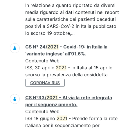
In relazione a quanto riportato da diversi
media riguardo ai dati contenuti nel report
sulle caratteristiche dei pazienti deceduti
positivi a SARS-CoV-2 in Italia pubblicato
lo scorso 19 ottobre,...
CS N° 24/
2021
- Covid-19: in Italia la
‘variante inglese’ all’91,6%.
Contenuto Web
ISS, 30 aprile
2021
- In Italia al 15 aprile
scorso la prevalenza della cosiddetta
CORONAVIRUS
CS N°33/
2021
- Al via la rete integrata
per il sequenziamento.
Contenuto Web
ISS 18 giugno
2021
- Prende forma la rete
italiana per il sequenziamento per