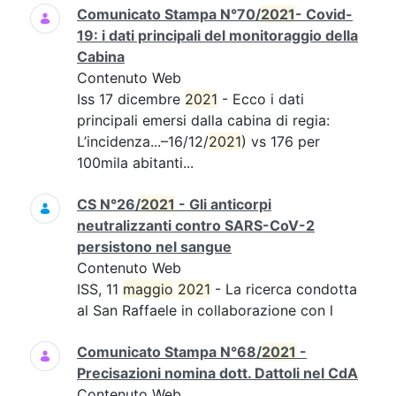
Comunicato Stampa N°70/
2021
- Covid-
19: i dati principali del monitoraggio della
Cabina
Contenuto Web
Iss 17 dicembre
2021
- Ecco i dati
principali emersi dalla cabina di regia:
L’incidenza...–16/12/
2021
) vs 176 per
100mila abitanti...
CS N°26/
2021
- Gli anticorpi
neutralizzanti contro SARS-CoV-2
persistono nel sangue
Contenuto Web
ISS, 11
maggio
2021
- La ricerca condotta
al San Raffaele in collaborazione con l
Comunicato Stampa N°68/
2021
-
Precisazioni nomina dott. Dattoli nel CdA
Contenuto Web