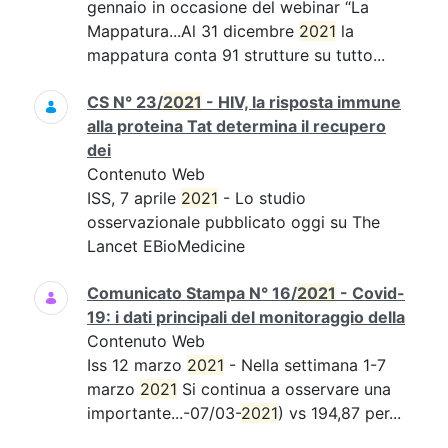
gennaio in occasione del webinar “La
Mappatura...Al 31 dicembre
2021
la
mappatura conta 91 strutture su tutto...
CS N° 23/
2021
- HIV, la risposta immune
alla proteina Tat determina il recupero
dei
Contenuto Web
ISS, 7 aprile
2021
- Lo studio
osservazionale pubblicato oggi su The
Lancet EBioMedicine
Comunicato Stampa N° 16/
2021
- Covid-
19: i dati principali del monitoraggio della
Contenuto Web
Iss 12 marzo
2021
- Nella settimana 1-7
marzo
2021
Si continua a osservare una
importante...-07/03-
2021
) vs 194,87 per...