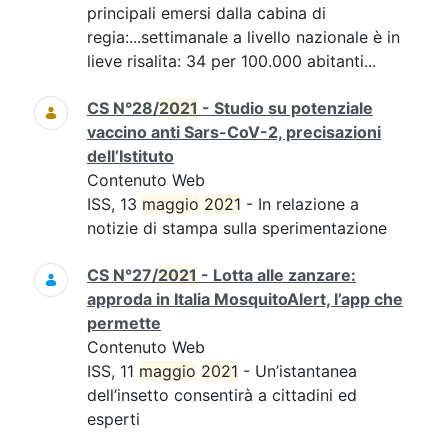
principali emersi dalla cabina di
regia:...settimanale a livello nazionale è in
lieve risalita: 34 per 100.000 abitanti...
CS N°28/
2021
- Studio su potenziale
vaccino anti Sars-CoV-2, precisazioni
dell’Istituto
Contenuto Web
ISS, 13
maggio
2021
- In relazione a
notizie di stampa sulla sperimentazione
CS N°27/
2021
- Lotta alle zanzare:
approda in Italia MosquitoAlert, l’app che
permette
Contenuto Web
ISS, 11
maggio
2021
- Un’istantanea
dell’insetto consentirà a cittadini ed
esperti