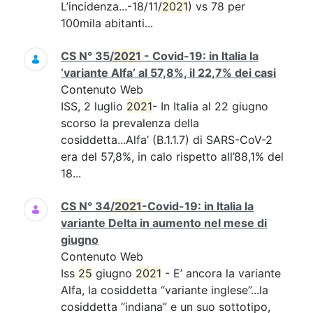
L’incidenza...-18/11/
2021
) vs 78 per
100mila abitanti...
CS N° 35/
2021
- Covid-19: in Italia la
‘variante Alfa’ al 57,8%, il 22,7% dei casi
Contenuto Web
ISS, 2 luglio
2021
- In Italia al 22 giugno
scorso la prevalenza della
cosiddetta...Alfa’ (B.1.1.7) di SARS-CoV-2
era del 57,8%, in calo rispetto all’88,1% del
18...
CS N° 34/
2021
-Covid-19: in Italia la
variante Delta in aumento nel mese di
giugno
Contenuto Web
Iss
25
giugno
2021
- E’ ancora la variante
Alfa, la cosiddetta “variante inglese”...la
cosiddetta “indiana” e un suo sottotipo,