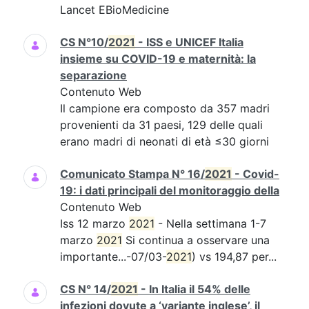
Lancet EBioMedicine
CS N°10/
2021
- ISS e UNICEF Italia
insieme su COVID-19 e maternità: la
separazione
Contenuto Web
Il campione era composto da 357 madri
provenienti da 31 paesi, 129 delle quali
erano madri di neonati di età ≤30 giorni
Comunicato Stampa N° 16/
2021
- Covid-
19: i dati principali del monitoraggio della
Contenuto Web
Iss 12 marzo
2021
- Nella settimana 1-7
marzo
2021
Si continua a osservare una
importante...-07/03-
2021
) vs 194,87 per...
CS N° 14/
2021
- In Italia il 54% delle
infezioni dovute a ‘variante inglese’, il