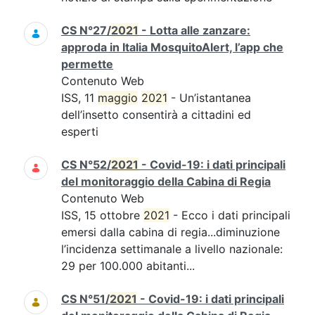
CS N°27/
2021
- Lotta alle zanzare:
approda in Italia MosquitoAlert, l’app che
permette
Contenuto Web
ISS, 11
maggio
2021
- Un’istantanea
dell’insetto consentirà a cittadini ed
esperti
CS N°52/
2021
- Covid-19: i dati principali
del monitoraggio della Cabina di Regia
Contenuto Web
ISS, 15 ottobre
2021
- Ecco i dati principali
emersi dalla cabina di regia...diminuzione
l’incidenza settimanale a livello nazionale:
29 per 100.000 abitanti...
CS N°51/
2021
- Covid-19: i dati principali