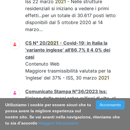
Iss 22 marzo
2021
- Nelle strutture
residenziali si iniziano a vedere i primi
effetti...per un totale di 30.617 posti letto
disponibili dal 5 ottobre 2020 al 14
marzo...
CS N° 20/
2021
- Covid-19: in Italia la
‘variante inglese’ all’86,7% Il 4,0% dei
casi
Contenuto Web
Maggiore trasmissibilità valutata per la
‘inglese’ del 37% - ISS, 30 marzo
2021
Comunicato Stampa N°36/2023 Iss:
l’igiene delle mani salva milioni di vite, al
Utilizziamo i cookie per essere sicuri che tu
via il primo corso di Formazione A
Acconsento
possa avere la migliore esperienza sul
Distanza (FAD) sul tema
nostro sito. Se vai avanti nella navigazione, riteniamo che
Contenuto Web
tu sia d’accordo
Maggiori Informazioni
In Italia in calo nel
2021
il consumo di