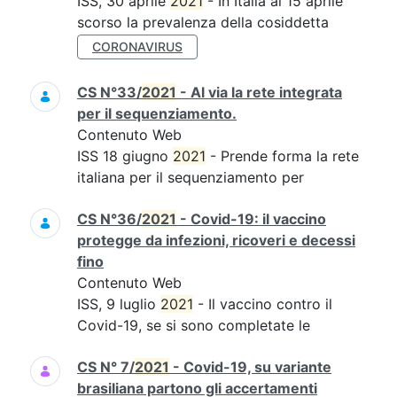
ISS, 30 aprile
2021
- In Italia al 15 aprile
scorso la prevalenza della cosiddetta
CORONAVIRUS
CS N°33/
2021
- Al via la rete integrata
per il sequenziamento.
Contenuto Web
ISS 18 giugno
2021
- Prende forma la rete
italiana per il sequenziamento per
CS N°36/
2021
- Covid-19: il vaccino
protegge da infezioni, ricoveri e decessi
fino
Contenuto Web
ISS, 9 luglio
2021
- Il vaccino contro il
Covid-19, se si sono completate le
CS N° 7/
2021
- Covid-19, su variante
brasiliana partono gli accertamenti