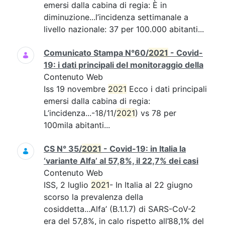
emersi dalla cabina di regia: È in
diminuzione...l’incidenza settimanale a
livello nazionale: 37 per 100.000 abitanti...
Comunicato Stampa N°60/
2021
- Covid-
19: i dati principali del monitoraggio della
Contenuto Web
Iss 19 novembre
2021
Ecco i dati principali
emersi dalla cabina di regia:
L’incidenza...-18/11/
2021
) vs 78 per
100mila abitanti...
CS N° 35/
2021
- Covid-19: in Italia la
‘variante Alfa’ al 57,8%, il 22,7% dei casi
Contenuto Web
ISS, 2 luglio
2021
- In Italia al 22 giugno
scorso la prevalenza della
cosiddetta...Alfa’ (B.1.1.7) di SARS-CoV-2
era del 57,8%, in calo rispetto all’88,1% del