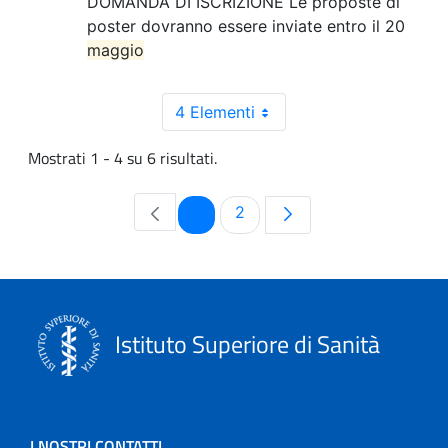
DOMANDA DI ISCRIZIONE Le proposte di
poster dovranno essere inviate entro il 20
maggio
4 Elementi
Mostrati 1 - 4 su 6 risultati.
Pagina
Pagina
1
2
Istituto Superiore di Sanità
I NOSTRI CONTATTI