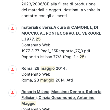
2023/2006/CE alla filiera di produzione
dei materiali e oggetti destinati a venire in
contatto con gli alimenti.
materiali diversi.A cura di CAMONI, I., DI
MUCCIO, A., PONTECORVO, D., VERGORI,
L.1977,
25
Contenuto Web
1977 3 77 Pag1_25Rapporto_77_3.pdf
Rapporto Istisan 77/3 (Pag. 1 -
25
)
Roma, 28
maggio
2014.
Contenuto Web
Roma, 28
maggio
2014. Atti
Rosaria Milana, Massimo Denaro, Roberta
Feliciani, Cinzia Gesumundo, Antonino
Maggio
Contenuto Web