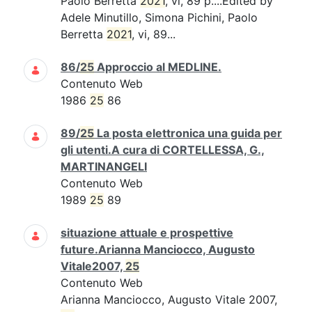
Paolo Berretta
2021
, vi, 89 p....Edited by
Adele Minutillo, Simona Pichini, Paolo
Berretta
2021
, vi, 89...
86/
25
Approccio al MEDLINE.
Contenuto Web
1986
25
86
89/
25
La posta elettronica una guida per
gli utenti.A cura di CORTELLESSA, G.,
MARTINANGELI
Contenuto Web
1989
25
89
situazione attuale e prospettive
future.Arianna Manciocco, Augusto
Vitale2007,
25
Contenuto Web
Arianna Manciocco, Augusto Vitale 2007,