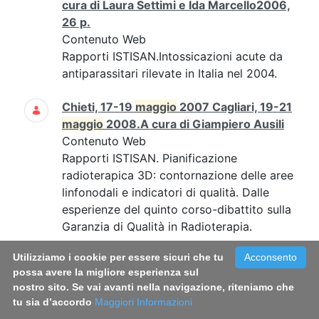
cura di Laura Settimi e Ida Marcello2006,
26 p.
Contenuto Web
Rapporti ISTISAN.Intossicazioni acute da
antiparassitari rilevate in Italia nel 2004.
Chieti, 17-19
maggio
2007 Cagliari, 19-21
maggio
2008.A cura di Giampiero Ausili
Contenuto Web
Rapporti ISTISAN. Pianificazione
radioterapica 3D: contornazione delle aree
linfonodali e indicatori di qualità. Dalle
esperienze del quinto corso-dibattito sulla
Garanzia di Qualità in Radioterapia.
Utilizziamo i cookie per essere sicuri che tu
Acconsento
Rapporto ISTISAN 21/14 - Italian Blood
possa avere la migliore esperienza sul
System 2020: activity data,
nostro sito. Se vai avanti nella navigazione, riteniamo che
haemovigilance and epidemiological
tu sia d’accordo
Maggiori Informazioni
surveillance. Liviana Catalano, Vanessa