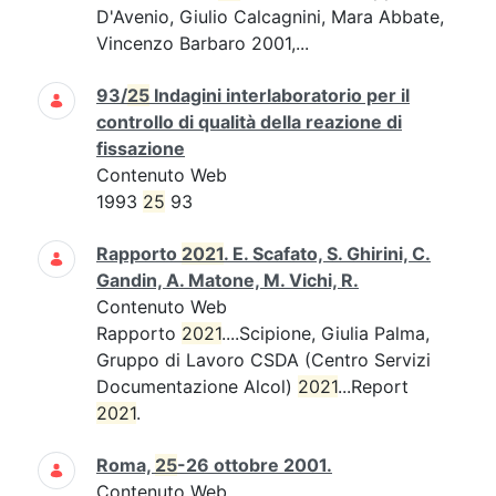
D'Avenio, Giulio Calcagnini, Mara Abbate,
Vincenzo Barbaro 2001,...
93/
25
Indagini interlaboratorio per il
controllo di qualità della reazione di
fissazione
Contenuto Web
1993
25
93
Rapporto
2021
. E. Scafato, S. Ghirini, C.
Gandin, A. Matone, M. Vichi, R.
Contenuto Web
Rapporto
2021
....Scipione, Giulia Palma,
Gruppo di Lavoro CSDA (Centro Servizi
Documentazione Alcol)
2021
...Report
2021
.
Roma,
25
-26 ottobre 2001.
Contenuto Web