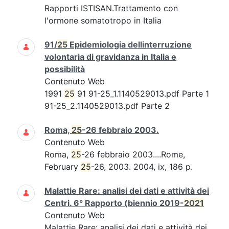
Rapporti ISTISAN.Trattamento con
l'ormone somatotropo in Italia
91/
25
Epidemiologia dellinterruzione
volontaria di gravidanza in Italia e
possibilità
Contenuto Web
1991
25
91 91-25_1.1140529013.pdf Parte 1
91-25_2.1140529013.pdf Parte 2
Roma,
25
-26 febbraio 2003.
Contenuto Web
Roma,
25
-26 febbraio 2003....Rome,
February
25
-26, 2003. 2004, ix, 186 p.
Malattie Rare: analisi dei dati e attività dei
Centri. 6° Rapporto (biennio 2019-
2021
Contenuto Web
Malattie Rare: analisi dei dati e attività dei