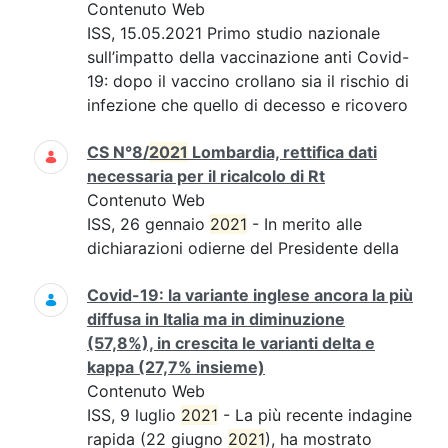
Contenuto Web
ISS, 15.05.2021 Primo studio nazionale
sull’impatto della vaccinazione anti Covid-
19: dopo il vaccino crollano sia il rischio di
infezione che quello di decesso e ricovero
CS N°8/
2021
Lombardia, rettifica dati
necessaria per il ricalcolo di Rt
Contenuto Web
ISS, 26 gennaio
2021
- In merito alle
dichiarazioni odierne del Presidente della
Covid-19: la variante inglese ancora la più
diffusa in Italia ma in diminuzione
(57,8%), in crescita le varianti delta e
kappa (27,7% insieme)
Contenuto Web
ISS, 9 luglio
2021
- La più recente indagine
rapida (22 giugno
2021
), ha mostrato