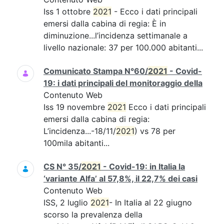
Iss 1 ottobre
2021
- Ecco i dati principali
emersi dalla cabina di regia: È in
diminuzione...l’incidenza settimanale a
livello nazionale: 37 per 100.000 abitanti...
Comunicato Stampa N°60/
2021
- Covid-
19: i dati principali del monitoraggio della
Contenuto Web
Iss 19 novembre
2021
Ecco i dati principali
emersi dalla cabina di regia:
L’incidenza...-18/11/
2021
) vs 78 per
100mila abitanti...
CS N° 35/
2021
- Covid-19: in Italia la
‘variante Alfa’ al 57,8%, il 22,7% dei casi
Contenuto Web
ISS, 2 luglio
2021
- In Italia al 22 giugno
scorso la prevalenza della