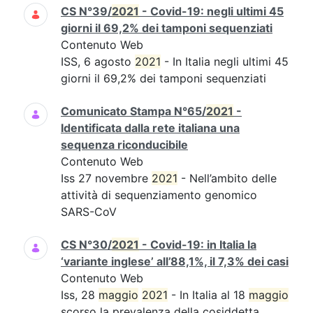
CS N°39/
2021
- Covid-19: negli ultimi 45
giorni il 69,2% dei tamponi sequenziati
Contenuto Web
ISS, 6 agosto
2021
- In Italia negli ultimi 45
giorni il 69,2% dei tamponi sequenziati
Comunicato Stampa N°65/
2021
-
Identificata dalla rete italiana una
sequenza riconducibile
Contenuto Web
Iss 27 novembre
2021
- Nell’ambito delle
attività di sequenziamento genomico
SARS-CoV
CS N°30/
2021
- Covid-19: in Italia la
‘variante inglese’ all’88,1%, il 7,3% dei casi
Contenuto Web
Iss, 28
maggio
2021
- In Italia al 18
maggio
scorso la prevalenza della cosiddetta