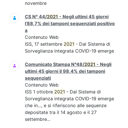
novembre
CS N° 44/
2021
- Negli ultimi 45 giorni
l’88,7% dei tamponi sequenziati positivo
a
Contenuto Web
ISS, 17 settembre
2021
- Dal Sistema di
Sorveglianza integrata COVID-19 emerge
Comunicato Stampa N°48/
2021
- Negli
ultimi 45 giorni il 98,4% dei tamponi
sequenziati
Contenuto Web
ISS 1 ottobre
2021
- Dal Sistema di
Sorveglianza integrata COVID-19 emerge
che in..., e si riferiscono alle sequenze
depositate tra il 14 agosto e il 27
settembre...