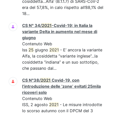
cosiddetta...Alfa’ (B.1.1.7) di SARS-CoV-2
era del 57,8%, in calo rispetto all’88,1% del
18...
CS N° 34/
2021
-Covid-19: in Italia la
variante Delta in aumento nel mese di
giugno
Contenuto Web
Iss
25
giugno
2021
- E’ ancora la variante
Alfa, la cosiddetta “variante inglese”...la
cosiddetta “indiana” e un suo sottotipo,
che passano dal...
CS N°38/
2021
Covid-19, con
l’introduzione delle ‘zone’ evitati 25mila
ricoveri solo
Contenuto Web
ISS, 2 agosto
2021
- Le misure introdotte
lo scorso autunno con il DPCM del 3