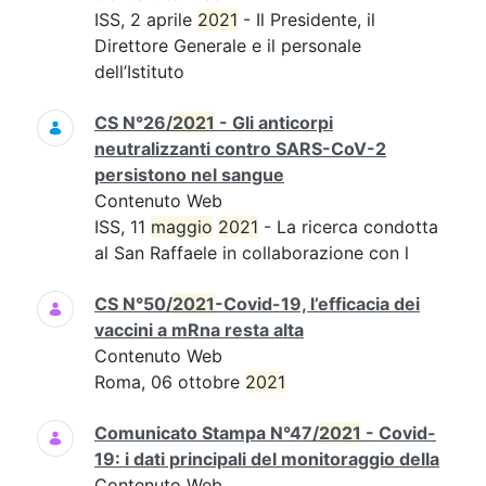
ISS, 2 aprile
2021
- Il Presidente, il
Direttore Generale e il personale
dell’Istituto
CS N°26/
2021
- Gli anticorpi
neutralizzanti contro SARS-CoV-2
persistono nel sangue
Contenuto Web
ISS, 11
maggio
2021
- La ricerca condotta
al San Raffaele in collaborazione con l
CS N°50/
2021
-Covid-19, l’efficacia dei
vaccini a mRna resta alta
Contenuto Web
Roma, 06 ottobre
2021
Comunicato Stampa N°47/
2021
- Covid-
19: i dati principali del monitoraggio della
Contenuto Web