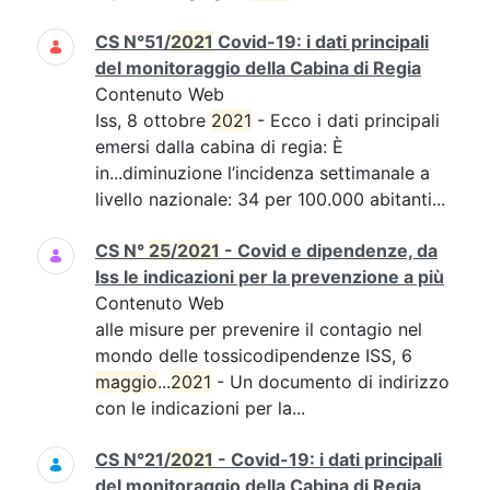
CS N°51/
2021
Covid-19: i dati principali
del monitoraggio della Cabina di Regia
Contenuto Web
Iss, 8 ottobre
2021
- Ecco i dati principali
emersi dalla cabina di regia: È
in...diminuzione l’incidenza settimanale a
livello nazionale: 34 per 100.000 abitanti...
CS N°
25
/
2021
- Covid e dipendenze, da
Iss le indicazioni per la prevenzione a più
Contenuto Web
alle misure per prevenire il contagio nel
mondo delle tossicodipendenze ISS, 6
maggio
...
2021
- Un documento di indirizzo
con le indicazioni per la...
CS N°21/
2021
- Covid-19: i dati principali
del monitoraggio della Cabina di Regia