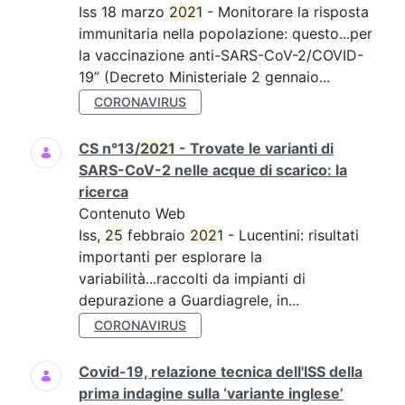
Iss 18 marzo
2021
- Monitorare la risposta
immunitaria nella popolazione: questo...per
la vaccinazione anti-SARS-CoV-2/COVID-
19” (Decreto Ministeriale 2 gennaio...
CORONAVIRUS
CS n°13/
2021
- Trovate le varianti di
SARS-CoV-2 nelle acque di scarico: la
ricerca
Contenuto Web
Iss,
25
febbraio
2021
- Lucentini: risultati
importanti per esplorare la
variabilità...raccolti da impianti di
depurazione a Guardiagrele, in...
CORONAVIRUS
Covid-19, relazione tecnica dell'ISS della
prima indagine sulla ‘variante inglese’