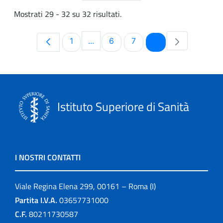
Mostrati 29 - 32 su 32 risultati.
Pagina
Pagina
Pagina
Pagina
1
...
6
7
8
Pagine intermedie Use TAB to navi
Istituto Superiore di Sanità
I NOSTRI CONTATTI
Viale Regina Elena 299, 00161 – Roma (I)
Partita I.V.A.
03657731000
C.F.
80211730587