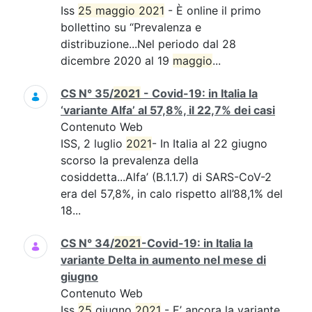
Iss
25 maggio 2021
- È online il primo
bollettino su “Prevalenza e
distribuzione...Nel periodo dal 28
dicembre 2020 al 19
maggio
...
CS N° 35/
2021
- Covid-19: in Italia la
‘variante Alfa’ al 57,8%, il 22,7% dei casi
Contenuto Web
ISS, 2 luglio
2021
- In Italia al 22 giugno
scorso la prevalenza della
cosiddetta...Alfa’ (B.1.1.7) di SARS-CoV-2
era del 57,8%, in calo rispetto all’88,1% del
18...
CS N° 34/
2021
-Covid-19: in Italia la
variante Delta in aumento nel mese di
giugno
Contenuto Web
Iss
25
giugno
2021
- E’ ancora la variante