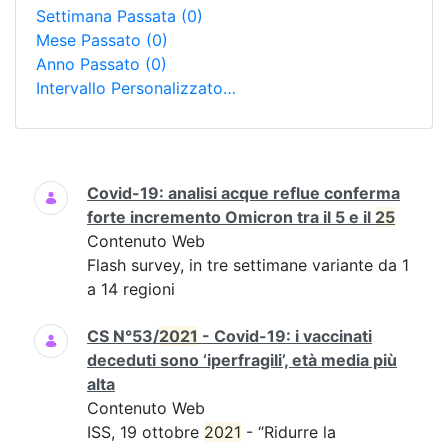
Settimana Passata
(0)
Mese Passato
(0)
Anno Passato
(0)
Intervallo Personalizzato…
Ricerca
Covid-19: analisi acque reflue conferma
forte incremento Omicron tra il 5 e il
25
Contenuto Web
Flash survey, in tre settimane variante da 1
a 14 regioni
CS N°53/
2021
- Covid-19: i vaccinati
deceduti sono ‘iperfragili’, età media più
alta
Contenuto Web
ISS, 19 ottobre
2021
- “Ridurre la