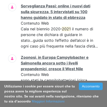
Sorveglianza Passi: online i nuovi dati
sulla sicurezza, 5 intervistati su 100
hanno guidato in stato di ebbrezza
Contenuto Web
Cala nel biennio 2020-
2021
il numero di
persone che dichiara di guidare in
stato...guida sotto l’effetto dell’alcol è in
ogni caso più frequente nella fascia d’età...
Zoonosi, in Europa Campylobacter e
Salmonella ancora sotto i livelli
prepandemici, cresce il West Nile
Contenuto Web
sono stati la campilobatteriosi (circa
137mila segnalazioni, stabile rispetto al
Utilizziamo i cookie per essere sicuri che tu
Acconsento
possa avere la migliore esperienza sul
2021
...ricoveri (circa 2.700) e decessi
nostro sito. Se vai avanti nella navigazione, riteniamo che
segnalati (64) è stato superiore rispetto
tu sia d’accordo
Maggiori Informazioni
al...