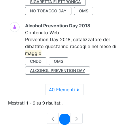
SIGARETTA ELETTRONICA
NO TOBACCO DAY
OMS
Alcohol Prevention Day 2018
Contenuto Web
Prevention Day 2018, catalizzatore del
dibattito quest’anno raccoglie nel mese di
maggio
CNDD
OMS
ALCOHOL PREVENTION DAY
40 Elementi
Mostrati 1 - 9 su 9 risultati.
Pagina
1