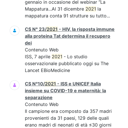
gennaio in occasione del webinar “La
Mappatura...Al 31 dicembre
2021
la
mappatura conta 91 strutture su tutto...
CS N° 23/
2021
- HIV, la risposta immune
alla proteina Tat determina il recupero
dei
Contenuto Web
ISS, 7 aprile
2021
- Lo studio
osservazionale pubblicato oggi su The
Lancet EBioMedicine
CS N°10/
2021
- ISS e UNICEF Italia
insieme su COVID-19 e maternità: la
separazione
Contenuto Web
Il campione era composto da 357 madri
provenienti da 31 paesi, 129 delle quali
erano madri di neonati di età ≤30 giorni