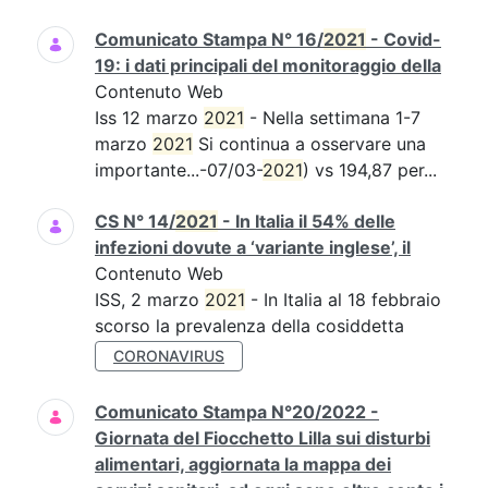
Comunicato Stampa N° 16/
2021
- Covid-
19: i dati principali del monitoraggio della
Contenuto Web
Iss 12 marzo
2021
- Nella settimana 1-7
marzo
2021
Si continua a osservare una
importante...-07/03-
2021
) vs 194,87 per...
CS N° 14/
2021
- In Italia il 54% delle
infezioni dovute a ‘variante inglese’, il
Contenuto Web
ISS, 2 marzo
2021
- In Italia al 18 febbraio
scorso la prevalenza della cosiddetta
CORONAVIRUS
Comunicato Stampa N°20/2022 -
Giornata del Fiocchetto Lilla sui disturbi
alimentari, aggiornata la mappa dei