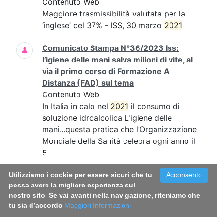
Contenuto Web
Maggiore trasmissibilità valutata per la
‘inglese’ del 37% - ISS, 30 marzo
2021
Comunicato Stampa N°36/2023 Iss:
l’igiene delle mani salva milioni di vite, al
via il primo corso di Formazione A
Distanza (FAD) sul tema
Contenuto Web
In Italia in calo nel
2021
il consumo di
soluzione idroalcolica L'igiene delle
mani...questa pratica che l’Organizzazione
Mondiale della Sanità celebra ogni anno il
5...
Comunicato Stampa N°39/2022 - Fumo:
Utilizziamo i cookie per essere sicuri che tu
Acconsento
possa avere la migliore esperienza sul
in Italia circa 800mila fumatori in più
nostro sito. Se vai avanti nella navigazione, riteniamo che
rispetto al 2019. Triplicato il consumo di
tu sia d’accordo
Maggiori Informazioni
sigarette a tabacco riscaldato