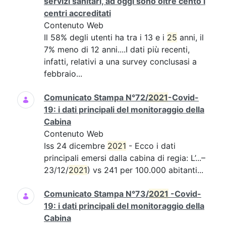
servizi sanitari, ad oggi sono oltre cento i
centri accreditati
Contenuto Web
Il 58% degli utenti ha tra i 13 e i
25
anni, il
7% meno di 12 anni....I dati più recenti,
infatti, relativi a una survey conclusasi a
febbraio...
Comunicato Stampa N°72/
2021
-Covid-
19: i dati principali del monitoraggio della
Cabina
Contenuto Web
Iss 24 dicembre
2021
- Ecco i dati
principali emersi dalla cabina di regia: L’...–
23/12/
2021
) vs 241 per 100.000 abitanti...
Comunicato Stampa N°73/
2021
-Covid-
19: i dati principali del monitoraggio della
Cabina