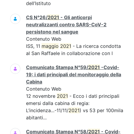
dell’Istituto
CS N°26/
2021
- Gli anticorpi
neutralizzanti contro SARS-CoV-2
persistono nel sangue
Contenuto Web
ISS, 11
maggio
2021
- La ricerca condotta
al San Raffaele in collaborazione con l
Comunicato Stampa N°59/
2021
-Covid-
19: i dati principali del monitoraggio della
Cabina
Contenuto Web
12 novembre
2021
- Ecco i dati principali
emersi dalla cabina di regia:
L’incidenza...-11/11/
2021
) vs 53 per 100mila
abitanti...
Comunicato Stampa N°58/
2021
- Covid-