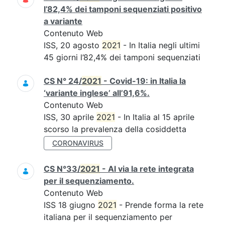
l’82,4% dei tamponi sequenziati positivo
a variante
Contenuto Web
ISS, 20 agosto
2021
- In Italia negli ultimi
45 giorni l’82,4% dei tamponi sequenziati
CS N° 24/
2021
- Covid-19: in Italia la
‘variante inglese’ all’91,6%.
Contenuto Web
ISS, 30 aprile
2021
- In Italia al 15 aprile
scorso la prevalenza della cosiddetta
CORONAVIRUS
CS N°33/
2021
- Al via la rete integrata
per il sequenziamento.
Contenuto Web
ISS 18 giugno
2021
- Prende forma la rete
italiana per il sequenziamento per