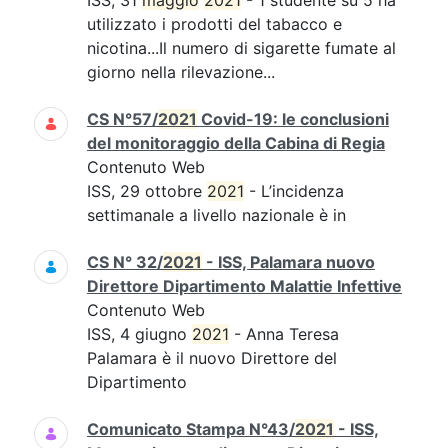
ISS, 31
maggio
2021
- 1 studente su 5 ha
utilizzato i prodotti del tabacco e
nicotina...Il numero di sigarette fumate al
giorno nella rilevazione...
CS N°57/
2021
Covid-19: le conclusioni
del monitoraggio della Cabina di Regia
Contenuto Web
ISS, 29 ottobre
2021
- L’incidenza
settimanale a livello nazionale è in
CS N° 32/
2021
- ISS, Palamara nuovo
Direttore Dipartimento Malattie Infettive
Contenuto Web
ISS, 4 giugno
2021
- Anna Teresa
Palamara è il nuovo Direttore del
Dipartimento
Comunicato Stampa N°43/
2021
- ISS,