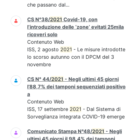
che passano dal...
CS N°38/
2021
Covid-19, con
l’introduzione delle ‘zone’ evitati 25mila
ricoveri solo
Contenuto Web
ISS, 2 agosto
2021
- Le misure introdotte
lo scorso autunno con il DPCM del 3
novembre
CS N° 44/
2021
- Negli ultimi 45 giorni
l’88,7% dei tamponi sequenziati positivo
a
Contenuto Web
ISS, 17 settembre
2021
- Dal Sistema di
Sorveglianza integrata COVID-19 emerge
Comunicato Stampa N°48/
2021
- Negli
ultimi 45 giorni il 98,4% dei tamponi