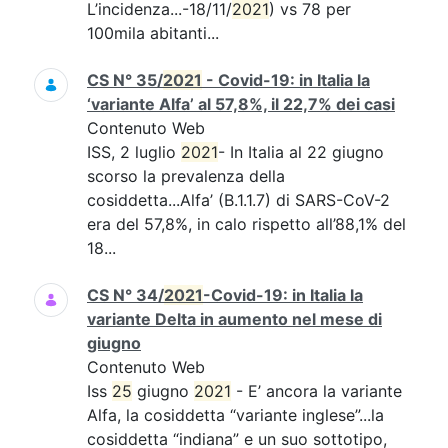
L’incidenza...-18/11/
2021
) vs 78 per
100mila abitanti...
CS N° 35/
2021
- Covid-19: in Italia la
‘variante Alfa’ al 57,8%, il 22,7% dei casi
Contenuto Web
ISS, 2 luglio
2021
- In Italia al 22 giugno
scorso la prevalenza della
cosiddetta...Alfa’ (B.1.1.7) di SARS-CoV-2
era del 57,8%, in calo rispetto all’88,1% del
18...
CS N° 34/
2021
-Covid-19: in Italia la
variante Delta in aumento nel mese di
giugno
Contenuto Web
Iss
25
giugno
2021
- E’ ancora la variante
Alfa, la cosiddetta “variante inglese”...la
cosiddetta “indiana” e un suo sottotipo,