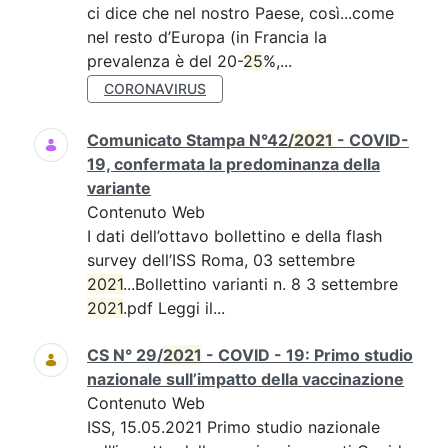
ci dice che nel nostro Paese, così...come
nel resto d’Europa (in Francia la
prevalenza è del 20-
25
%,...
CORONAVIRUS
Comunicato Stampa N°42/
2021
- COVID-
19, confermata la predominanza della
variante
Contenuto Web
I dati dell’ottavo bollettino e della flash
survey dell’ISS Roma, 03 settembre
2021
...Bollettino varianti n. 8 3 settembre
2021
.pdf Leggi il...
CS N° 29/
2021
- COVID - 19: Primo studio
nazionale sull’impatto della vaccinazione
Contenuto Web
ISS, 15.05.2021 Primo studio nazionale