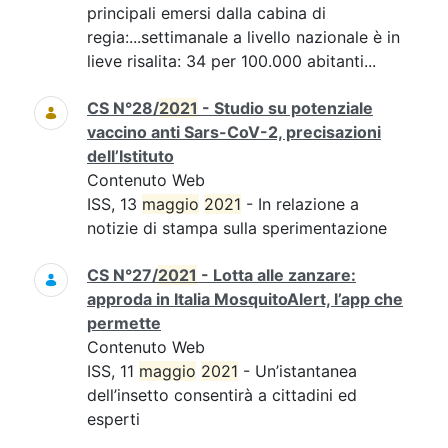
principali emersi dalla cabina di
regia:...settimanale a livello nazionale è in
lieve risalita: 34 per 100.000 abitanti...
CS N°28/
2021
- Studio su potenziale
vaccino anti Sars-CoV-2, precisazioni
dell’Istituto
Contenuto Web
ISS, 13
maggio
2021
- In relazione a
notizie di stampa sulla sperimentazione
CS N°27/
2021
- Lotta alle zanzare:
approda in Italia MosquitoAlert, l’app che
permette
Contenuto Web
ISS, 11
maggio
2021
- Un’istantanea
dell’insetto consentirà a cittadini ed
esperti