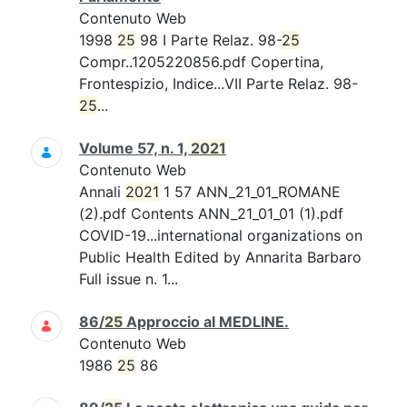
Contenuto Web
1998
25
98 I Parte Relaz. 98-
25
Compr..1205220856.pdf Copertina,
Frontespizio, Indice...VII Parte Relaz. 98-
25
...
Volume 57, n. 1,
2021
Contenuto Web
Annali
2021
1 57 ANN_21_01_ROMANE
(2).pdf Contents ANN_21_01_01 (1).pdf
COVID-19...international organizations on
Public Health Edited by Annarita Barbaro
Full issue n. 1...
86/
25
Approccio al MEDLINE.
Contenuto Web
1986
25
86