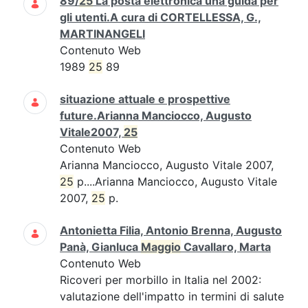
89/
25
La posta elettronica una guida per
gli utenti.A cura di CORTELLESSA, G.,
MARTINANGELI
Contenuto Web
1989
25
89
situazione attuale e prospettive
future.Arianna Manciocco, Augusto
Vitale2007,
25
Contenuto Web
Arianna Manciocco, Augusto Vitale 2007,
25
p....Arianna Manciocco, Augusto Vitale
2007,
25
p.
Antonietta Filia, Antonio Brenna, Augusto
Panà, Gianluca
Maggio
Cavallaro, Marta
Contenuto Web
Ricoveri per morbillo in Italia nel 2002:
valutazione dell'impatto in termini di salute