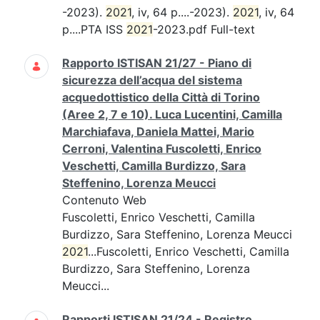
-2023).
2021
, iv, 64 p....-2023).
2021
, iv, 64
p....PTA ISS
2021
-2023.pdf Full-text
Rapporto ISTISAN 21/27 - Piano di
sicurezza dell’acqua del sistema
acquedottistico della Città di Torino
(Aree 2, 7 e 10). Luca Lucentini, Camilla
Marchiafava, Daniela Mattei, Mario
Cerroni, Valentina Fuscoletti, Enrico
Veschetti, Camilla Burdizzo, Sara
Steffenino, Lorenza Meucci
Contenuto Web
Fuscoletti, Enrico Veschetti, Camilla
Burdizzo, Sara Steffenino, Lorenza Meucci
2021
...Fuscoletti, Enrico Veschetti, Camilla
Burdizzo, Sara Steffenino, Lorenza
Meucci...
Rapporti ISTISAN 21/24 - Registro