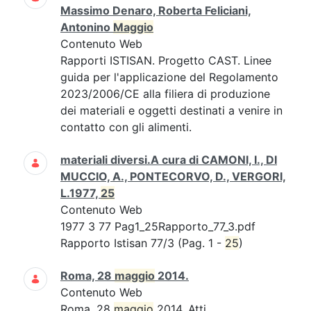
Massimo Denaro, Roberta Feliciani,
Antonino
Maggio
Contenuto Web
Rapporti ISTISAN. Progetto CAST. Linee
guida per l'applicazione del Regolamento
2023/2006/CE alla filiera di produzione
dei materiali e oggetti destinati a venire in
contatto con gli alimenti.
materiali diversi.A cura di CAMONI, I., DI
MUCCIO, A., PONTECORVO, D., VERGORI,
L.1977,
25
Contenuto Web
1977 3 77 Pag1_25Rapporto_77_3.pdf
Rapporto Istisan 77/3 (Pag. 1 -
25
)
Roma, 28
maggio
2014.
Contenuto Web
Roma, 28
maggio
2014. Atti