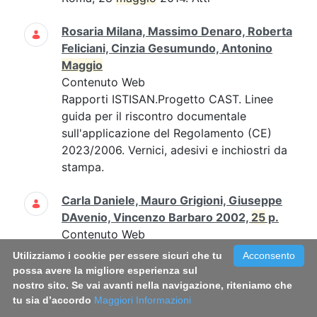
Rosaria Milana, Massimo Denaro, Roberta
Feliciani, Cinzia Gesumundo, Antonino
Maggio
Contenuto Web
Rapporti ISTISAN.Progetto CAST. Linee
guida per il riscontro documentale
sull'applicazione del Regolamento (CE)
2023/2006. Vernici, adesivi e inchiostri da
stampa.
Carla Daniele, Mauro Grigioni, Giuseppe
DAvenio, Vincenzo Barbaro 2002,
25
p.
Contenuto Web
Carla Daniele, Mauro Grigioni, Giuseppe
Utilizziamo i cookie per essere sicuri che tu
Acconsento
D'Avenio, Vincenzo Barbaro 2002,
25
possa avere la migliore esperienza sul
p....Carla Daniele, Mauro Grigioni,
nostro sito. Se vai avanti nella navigazione, riteniamo che
tu sia d’accordo
Maggiori Informazioni
Giuseppe D'Avenio, Vincenzo Barbaro