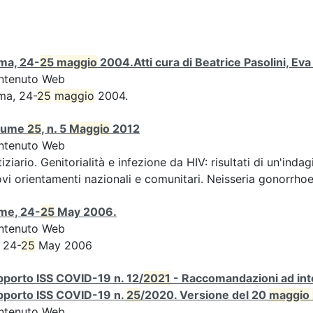
ma, 24-
25
maggio
2004.Atti cura di Beatrice Pasolini, Ev
ntenuto Web
ma, 24-
25
maggio
2004.
lume
25
, n. 5
Maggio
2012
ntenuto Web
iziario. Genitorialità e infezione da HIV: risultati di un'indag
vi orientamenti nazionali e comunitari. Neisseria gonorrhoe
me, 24-
25
May 2006.
ntenuto Web
 24-
25
May 2006
porto ISS COVID-19 n. 12/
2021
- Raccomandazioni ad inte
pporto ISS COVID-19 n.
25
/2020. Versione del 20
maggio
ntenuto Web