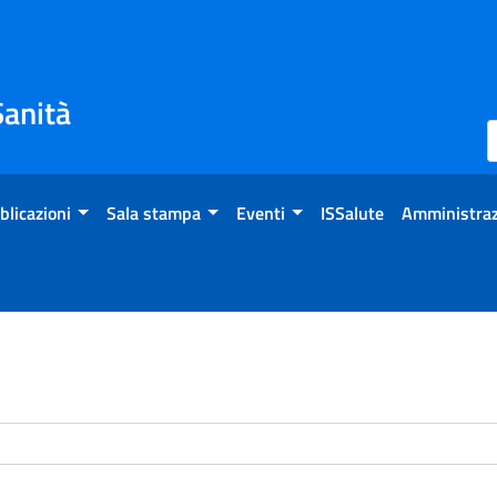
Sanità
blicazioni
Sala stampa
Eventi
ISSalute
Amministraz
enti