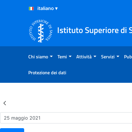
Salta al Contenuto
Salta al Footer
Istituto Superiore di 
Chi siamo
Temi
Attività
Servizi
Pub
Protezione dei dati
Risultati della Ricerca - Ev