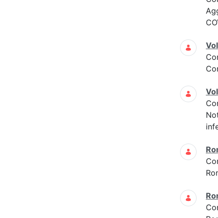
Ag
COV
Vol
Co
Con
Vol
Co
Not
inf
Ro
Co
Ro
Ro
Co