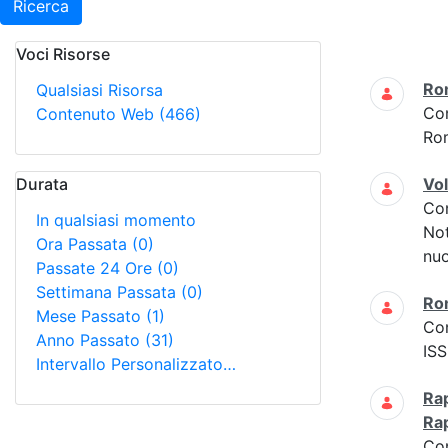
Ricerca
Voci Risorse
Ricerca
Ro
Qualsiasi Risorsa
Co
Contenuto Web
(466)
Ro
Durata
Vo
Co
In qualsiasi momento
Not
Ora Passata
(0)
nuo
Passate 24 Ore
(0)
Settimana Passata
(0)
Ro
Mese Passato
(1)
Co
Anno Passato
(31)
ISS
Intervallo Personalizzato…
Rap
Ra
Co