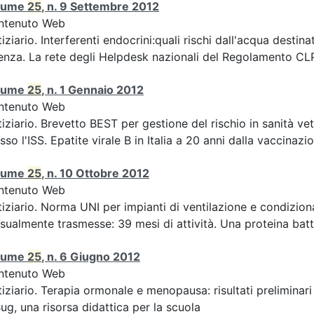
lume
25
, n. 9 Settembre 2012
ntenuto Web
iziario. Interferenti endocrini:quali rischi dall'acqua des
enza. La rete degli Helpdesk nazionali del Regolamento CLP 
lume
25
, n. 1 Gennaio 2012
ntenuto Web
iziario. Brevetto BEST per gestione del rischio in sanità ve
sso l'ISS. Epatite virale B in Italia a 20 anni dalla vaccinazion
lume
25
, n. 10 Ottobre 2012
ntenuto Web
iziario. Norma UNI per impianti di ventilazione e condizion
sualmente trasmesse: 39 mesi di attività. Una proteina batte
lume
25
, n. 6 Giugno 2012
ntenuto Web
iziario. Terapia ormonale e menopausa: risultati preliminari
ug, una risorsa didattica per la scuola