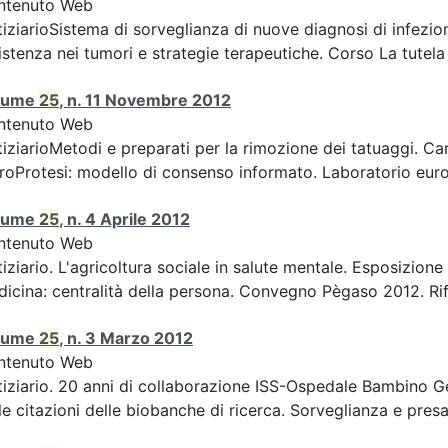
ntenuto Web
iziarioSistema di sorveglianza di nuove diagnosi di infezion
istenza nei tumori e strategie terapeutiche. Corso La tutela d
lume
25
, n. 11 Novembre 2012
ntenuto Web
iziarioMetodi e preparati per la rimozione dei tatuaggi. Car
roProtesi: modello di consenso informato. Laboratorio europ
lume
25
, n. 4 Aprile 2012
ntenuto Web
iziario. L'agricoltura sociale in salute mentale. Esposizion
icina: centralità della persona. Convegno Pègaso 2012. Rifle
lume
25
, n. 3 Marzo 2012
ntenuto Web
iziario. 20 anni di collaborazione ISS-Ospedale Bambino Ge
le citazioni delle biobanche di ricerca. Sorveglianza e presa 