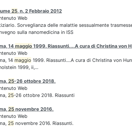
lume
25
, n. 2 Febbraio 2012
ntenuto Web
iziario. Sorveglianza delle malattie sessualmente trasmesse:
vegno sulla nanomedicina in ISS
ma, 14
maggio
1999. Riassunti....A cura di Christina von H
ntenuto Web
ma, 14
maggio
1999. Riassunti....A cura di Christina von Hun
olstein 1999, ii,...
ma,
25
-26 ottobre 2018.
ntenuto Web
ma,
25
-26 ottobre 2018. Riassunti
ma,
25
novembre 2016.
ntenuto Web
ma,
25
novembre 2016. Riassunti.