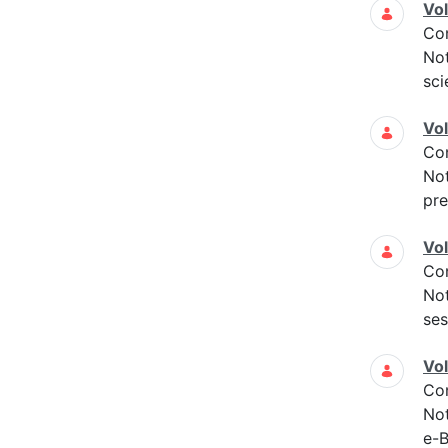
Vo
Co
Not
sci
Vo
Co
Not
pre
Vo
Co
Not
ses
Vo
Co
Not
e-B