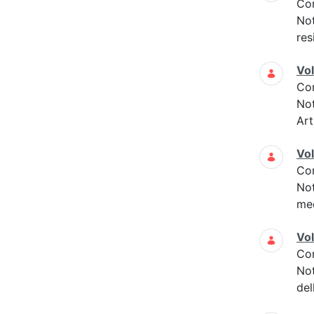
Co
Not
res
Vo
Co
Not
Art
Vo
Co
Not
med
Vo
Co
Not
del