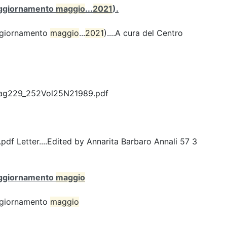
 (aggiornamento
maggio
...
2021
).
(aggiornamento
maggio
...
2021
)....A cura del Centro
Pag229_252Vol25N21989.pdf
Letter....Edited by Annarita Barbaro Annali 57 3
 (aggiornamento
maggio
(aggiornamento
maggio