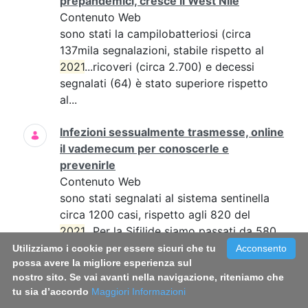
prepandemici, cresce il West Nile
Contenuto Web
sono stati la campilobatteriosi (circa
137mila segnalazioni, stabile rispetto al
2021
...ricoveri (circa 2.700) e decessi
segnalati (64) è stato superiore rispetto
al...
Infezioni sessualmente trasmesse, online
il vademecum per conoscerle e
prevenirle
Contenuto Web
sono stati segnalati al sistema sentinella
circa 1200 casi, rispetto agli 820 del
2021
...Per la Sifilide siamo passati da 580
casi del
2021
a 700,...
Utilizziamo i cookie per essere sicuri che tu
Acconsento
possa avere la migliore esperienza sul
nostro sito. Se vai avanti nella navigazione, riteniamo che
Long Covid, il modello di cura italiano,
tu sia d’accordo
Maggiori Informazioni
punti di forza e sfide in un documento