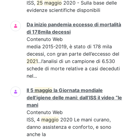
ISS,
25
maggio
2020 - Sulla base delle
evidenze scientifiche disponibili
Da inizio pandemia eccesso di mortalità
di 178mila decessi
Contenuto Web
media 2015-2019, è stato di 178 mila
decessi, con gran parte dell’eccesso del
2021
...l’analisi di un campione di 6.530
schede di morte relative a casi deceduti
nel...
Il 5
maggio
la Giornata mondiale
dell’igiene delle mani: dall’ISS il video “le
mani
Contenuto Web
ISS, 4
maggio
2020 Le mani curano,
danno assistenza e conforto, e sono
anche la