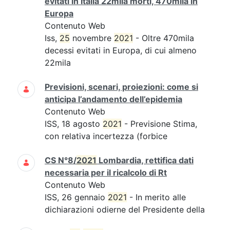
evitati in Italia 22mila morti, 470mila in
Europa
Contenuto Web
Iss,
25
novembre
2021
- Oltre 470mila
decessi evitati in Europa, di cui almeno
22mila
Previsioni, scenari, proiezioni: come si
anticipa l’andamento dell’epidemia
Contenuto Web
ISS, 18 agosto
2021
- Previsione Stima,
con relativa incertezza (forbice
CS N°8/
2021
Lombardia, rettifica dati
necessaria per il ricalcolo di Rt
Contenuto Web
ISS, 26 gennaio
2021
- In merito alle
dichiarazioni odierne del Presidente della