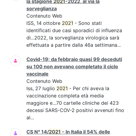
la stagione
2021
-2022, al via la
sorveglianza
Contenuto Web
ISS, 14 ottobre
2021
- Sono stati
identificati due casi sporadici di influenza
di...2022, la sorveglianza virologica sarà
effettuata a partire dalla 46a settimana...
Covid-19: da febbraio quasi 99 deceduti
su 100 non avevano completato il ciclo
vaccinale
Contenuto Web
Iss, 27 luglio
2021
- Per chi aveva la
vaccinazione completa età media
maggiore e...70 cartelle cliniche dei 423
decessi SARS-COV-2 positivi avvenuti fino
al...
CS N° 14/
2021
- In Italia il 54% delle