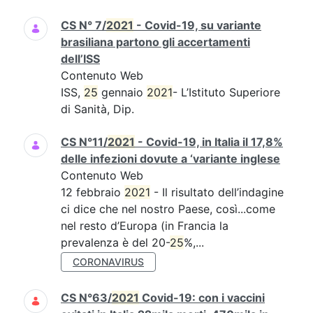
CS N° 7/
2021
- Covid-19, su variante
brasiliana partono gli accertamenti
dell’ISS
Contenuto Web
ISS,
25
gennaio
2021
- L’Istituto Superiore
di Sanità, Dip.
CS N°11/
2021
- Covid-19, in Italia il 17,8%
delle infezioni dovute a ‘variante inglese
Contenuto Web
12 febbraio
2021
- Il risultato dell’indagine
ci dice che nel nostro Paese, così...come
nel resto d’Europa (in Francia la
prevalenza è del 20-
25
%,...
CORONAVIRUS
CS N°63/
2021
Covid-19: con i vaccini