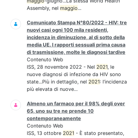
maggio
-giugno...La stessa World Health
Assembly, nel
maggio
...
Comunicato Stampa N°80/2022 - HIV: tre
nuovi casi ogni 100 mila residenti,
incidenza in diminuzione, al di sotto della
media UE. I rapporti sessuali prima causa
di trasmissione, molte le diagnosi tardive
Contenuto Web
ISS, 28 novembre 2022 - Nel
2021
, le
nuove diagnosi di infezione da HIV sono
state...Più in dettaglio, nel
2021
: l’incidenza
più elevata di nuove...
Almeno un farmaco per il 98% degli over
65, uno su tre ne prende 10
contemporaneamente
Contenuto Web
ISS, 13 ottobre
2021
- È stato presentato,