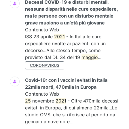
Decessi COVID-19 e disturbi mentali,
nessuna disparità nelle cure ospedaliere,
ma le persone con un disturbo mentale
grave muoiono a un’età più giovane
Contenuto Web
ISS 23 aprile
2021
- In Italia le cure
ospedaliere rivolte ai pazienti con un
decorso...Allo stesso tempo, come
previsto dal DL 34 del 19
maggio
...
CORONAVIRUS
Covid-19: con i vaccini evitati in Italia
22mila morti, 470mila in Europa
Contenuto Web
25
novembre
2021
- Oltre 470mila decessi
evitati in Europa, di cui almeno 22mila...Lo
studio OMS, che si riferisce al periodo da
gennaio a novembre...