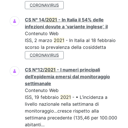
CORONAVIRUS
CS N° 14/
2021
- In Italia il 54% delle
infezioni dovute a ‘variante inglese’, il
Contenuto Web
ISS, 2 marzo
2021
- In Italia al 18 febbraio
scorso la prevalenza della cosiddetta
CORONAVIRUS
CS N°12/
2021
- I numeri principali
dell’epidemia emersi dal monitoraggio
settimanale
Contenuto Web
ISS, 19 febbraio
2021
- • L’incidenza a
livello nazionale nella settimana di
monitoraggio...cresce rispetto alla
settimana precedente (135,46 per 100.000
abitanti...