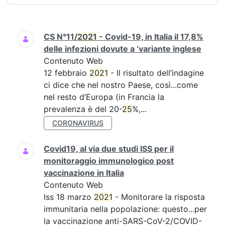
Ricerca
CS N°11/
2021
- Covid-19, in Italia il 17,8%
delle infezioni dovute a ‘variante inglese
Contenuto Web
12 febbraio
2021
- Il risultato dell’indagine
ci dice che nel nostro Paese, così...come
nel resto d’Europa (in Francia la
prevalenza è del 20-
25
%,...
CORONAVIRUS
Covid19, al via due studi ISS per il
monitoraggio immunologico post
vaccinazione in Italia
Contenuto Web
Iss 18 marzo
2021
- Monitorare la risposta
immunitaria nella popolazione: questo...per
la vaccinazione anti-SARS-CoV-2/COVID-