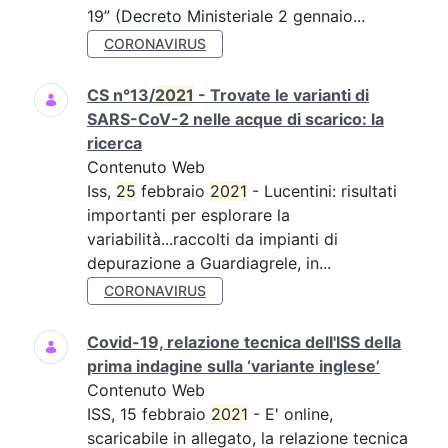
19” (Decreto Ministeriale 2 gennaio...
CORONAVIRUS
CS n°13/
2021
- Trovate le varianti di
SARS-CoV-2 nelle acque di scarico: la
ricerca
Contenuto Web
Iss,
25
febbraio
2021
- Lucentini: risultati
importanti per esplorare la
variabilità...raccolti da impianti di
depurazione a Guardiagrele, in...
CORONAVIRUS
Covid-19, relazione tecnica dell'ISS della
prima indagine sulla ‘variante inglese’
Contenuto Web
ISS, 15 febbraio
2021
- E' online,
scaricabile in allegato, la relazione tecnica