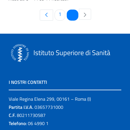
Pagina
Pagina
1
2
Istituto Superiore di Sanità
I NOSTRI CONTATTI
Viale Regina Elena 299, 00161 – Roma (I)
Partita I.V.A.
03657731000
C.F.
80211730587
Telefono:
06 4990 1