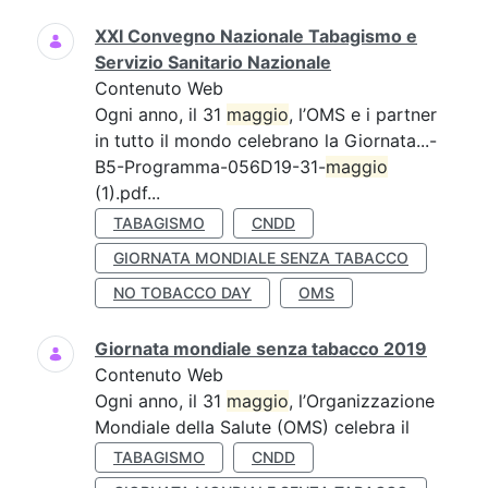
XXI Convegno Nazionale Tabagismo e
Servizio Sanitario Nazionale
Contenuto Web
Ogni anno, il 31
maggio
, l’OMS e i partner
in tutto il mondo celebrano la Giornata...-
B5-Programma-056D19-31-
maggio
(1).pdf...
TABAGISMO
CNDD
GIORNATA MONDIALE SENZA TABACCO
NO TOBACCO DAY
OMS
Giornata mondiale senza tabacco 2019
Contenuto Web
Ogni anno, il 31
maggio
, l’Organizzazione
Mondiale della Salute (OMS) celebra il
TABAGISMO
CNDD