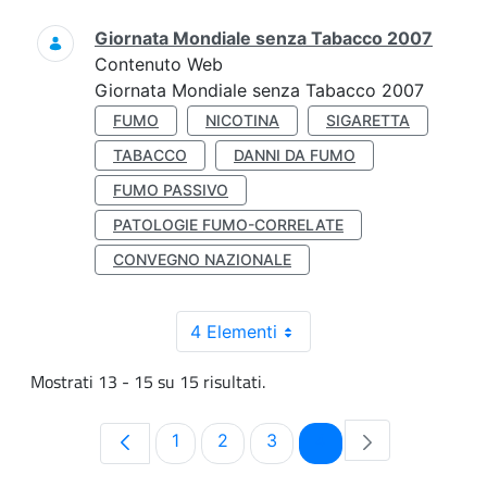
Giornata Mondiale senza Tabacco 2007
Contenuto Web
Giornata Mondiale senza Tabacco 2007
FUMO
NICOTINA
SIGARETTA
TABACCO
DANNI DA FUMO
FUMO PASSIVO
PATOLOGIE FUMO-CORRELATE
CONVEGNO NAZIONALE
4 Elementi
Mostrati 13 - 15 su 15 risultati.
Pagina
Pagina
Pagina
Pagina
1
2
3
4