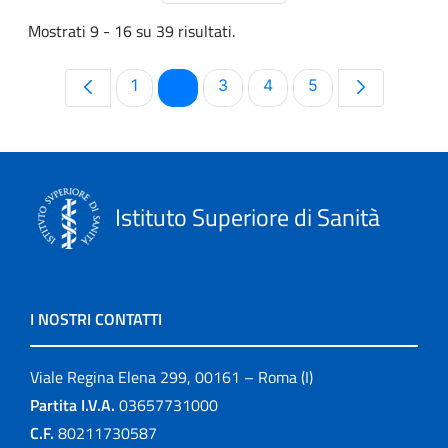
Mostrati 9 - 16 su 39 risultati.
Pagina
Pagina
Pagina
Pagina
Pagina
1
2
3
4
5
Istituto Superiore di Sanità
I NOSTRI CONTATTI
Viale Regina Elena 299, 00161 – Roma (I)
Partita I.V.A.
03657731000
C.F.
80211730587