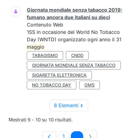
Giornata mondiale senza tabacco 2019:
fumano ancora due italiani su dieci
Contenuto Web
’ISS in occasione del World No Tobacco
Day (WNTD) organizzato ogni anno il 31
maggio
TABAGISMO
CNDD
GIORNATA MONDIALE SENZA TABACCO
SIGARETTA ELETTRONICA
NO TOBACCO DAY
OMS
8 Elementi
Mostrati 9 - 10 su 10 risultati.
Pagina
Pagina
1
2