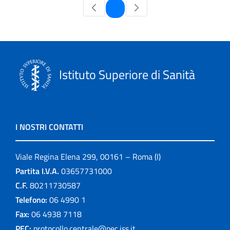
Pagina
1
Istituto Superiore di Sanità
I NOSTRI CONTATTI
Viale Regina Elena 299, 00161 – Roma (I)
Partita I.V.A.
03657731000
C.F.
80211730587
Telefono:
06 4990 1
Fax:
06 4938 7118
PEC:
protocollo.centrale@pec.iss.it