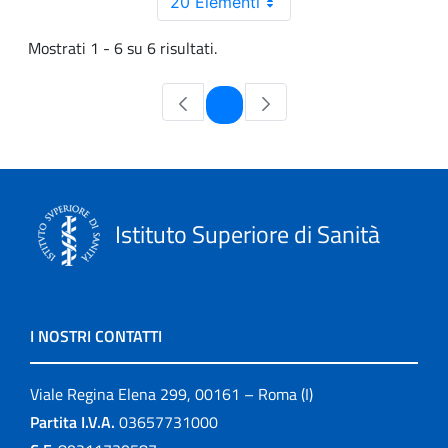
20 Elementi
Mostrati 1 - 6 su 6 risultati.
Pagina
1
Istituto Superiore di Sanità
I NOSTRI CONTATTI
Viale Regina Elena 299, 00161 – Roma (I)
Partita I.V.A.
03657731000