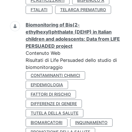
PLASTICIZZANTI
BISFENOLO A
FTALATI
TELARCA PREMATURO
Biomonitoring of Bis(2-
ethylhexyl)phthalate (DEHP) in Italian
children and adolescents: Data from LIFE
PERSUADED project
Contenuto Web
Risultati di Life Persuaded dello studio di
biomonitoraggio
CONTAMINANTI CHIMICI
EPIDEMIOLOGIA
FATTORI DI RISCHIO
DIFFERENZE DI GENERE
TUTELA DELLA SALUTE
BIOMARCATORI
INQUINAMENTO
PROMOZIONE DELLA SALUTE