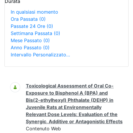
Durata
In qualsiasi momento
Ora Passata
(0)
Passate 24 Ore
(0)
Settimana Passata
(0)
Mese Passato
(0)
Anno Passato
(0)
Intervallo Personalizzato…
Ricerca
Toxicological Assessment of Oral Co-
Exposure to Bisphenol A (BPA) and
Bis(2-ethylhexyl) Phthalate (DEHP) in
Juvenile Rats at Environmentally
Relevant Dose Levels: Evaluation of the
Synergic, Additive or Antagonistic Effects
Contenuto Web