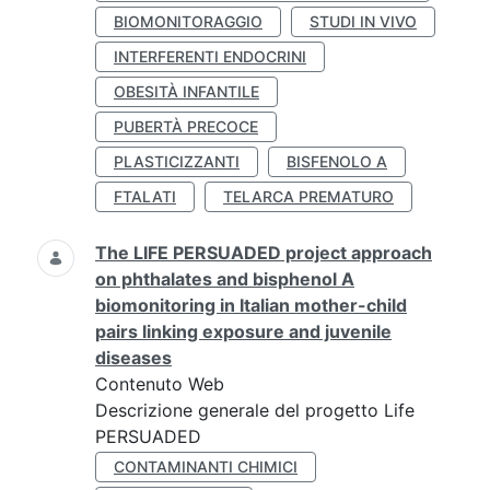
BIOMONITORAGGIO
STUDI IN VIVO
INTERFERENTI ENDOCRINI
OBESITÀ INFANTILE
PUBERTÀ PRECOCE
PLASTICIZZANTI
BISFENOLO A
FTALATI
TELARCA PREMATURO
The LIFE PERSUADED project approach
on phthalates and bisphenol A
biomonitoring in Italian mother-child
pairs linking exposure and juvenile
diseases
Contenuto Web
Descrizione generale del progetto Life
PERSUADED
CONTAMINANTI CHIMICI