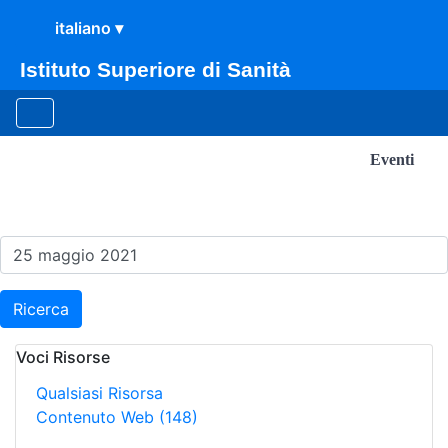
Istituto Superiore di Sanità
Eventi
Risultati della Ricerca - E
Ricerca
Voci Risorse
Qualsiasi Risorsa
Contenuto Web
(148)