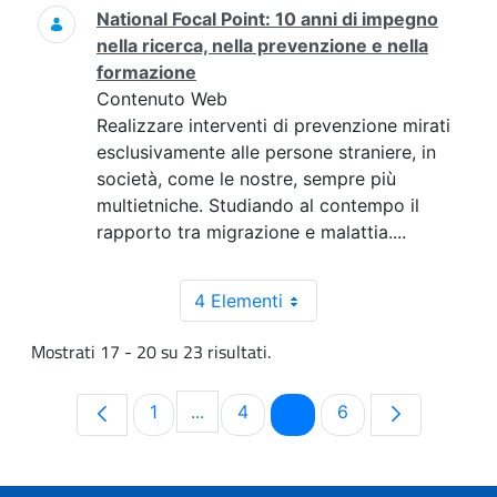
National Focal Point: 10 anni di impegno
nella ricerca, nella prevenzione e nella
formazione
Contenuto Web
Realizzare interventi di prevenzione mirati
esclusivamente alle persone straniere, in
società, come le nostre, sempre più
multietniche. Studiando al contempo il
rapporto tra migrazione e malattia....
4 Elementi
Mostrati 17 - 20 su 23 risultati.
Pagina
Pagina
Pagina
Pagina
1
...
4
5
6
Pagine intermedie Use TAB to navig