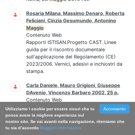
Rosaria Milana, Massimo Denaro, Roberta
Feliciani, Cinzia Gesumundo, Antonino
Maggio
Contenuto Web
Rapporti ISTISAN.Progetto CAST. Linee
guida per il riscontro documentale
sull'applicazione del Regolamento (CE)
2023/2006. Vernici, adesivi e inchiostri da
stampa.
Carla Daniele, Mauro Grigioni, Giuseppe
DAvenio, Vincenzo Barbaro 2002,
25
p.
Contenuto Web
Carla Daniele, Mauro Grigioni, Giuseppe
Utilizziamo i cookie per essere sicuri che tu
Acconsento
D'Avenio, Vincenzo Barbaro 2002,
25
possa avere la migliore esperienza sul
p....Carla Daniele, Mauro Grigioni,
nostro sito. Se vai avanti nella navigazione, riteniamo che
tu sia d’accordo
Maggiori Informazioni
Giuseppe D'Avenio, Vincenzo Barbaro