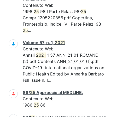
Contenuto Web
1998
25
98 I Parte Relaz. 98-
25
Compr..1205220856.pdf Copertina,
Frontespizio, Indice...VII Parte Relaz. 98-
25
...
Volume 57, n. 1,
2021
Contenuto Web
Annali
2021
1 57 ANN_21_01_ROMANE
(2).pdf Contents ANN_21_01_01 (1).pdf
COVID-19...international organizations on
Public Health Edited by Annarita Barbaro
Full issue n. 1...
86/
25
Approccio al MEDLINE.
Contenuto Web
1986
25
86