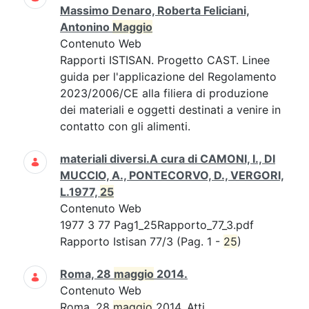
Massimo Denaro, Roberta Feliciani,
Antonino
Maggio
Contenuto Web
Rapporti ISTISAN. Progetto CAST. Linee
guida per l'applicazione del Regolamento
2023/2006/CE alla filiera di produzione
dei materiali e oggetti destinati a venire in
contatto con gli alimenti.
materiali diversi.A cura di CAMONI, I., DI
MUCCIO, A., PONTECORVO, D., VERGORI,
L.1977,
25
Contenuto Web
1977 3 77 Pag1_25Rapporto_77_3.pdf
Rapporto Istisan 77/3 (Pag. 1 -
25
)
Roma, 28
maggio
2014.
Contenuto Web
Roma, 28
maggio
2014. Atti