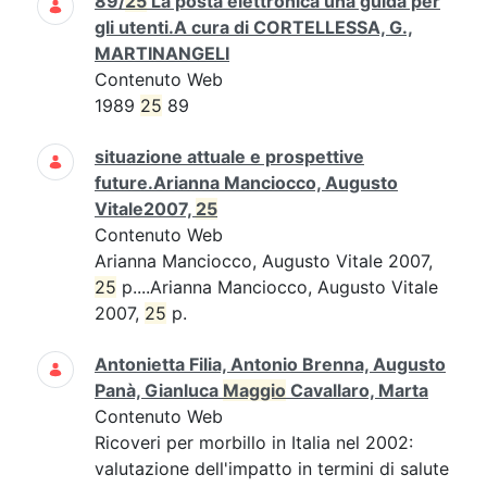
89/
25
La posta elettronica una guida per
gli utenti.A cura di CORTELLESSA, G.,
MARTINANGELI
Contenuto Web
1989
25
89
situazione attuale e prospettive
future.Arianna Manciocco, Augusto
Vitale2007,
25
Contenuto Web
Arianna Manciocco, Augusto Vitale 2007,
25
p....Arianna Manciocco, Augusto Vitale
2007,
25
p.
Antonietta Filia, Antonio Brenna, Augusto
Panà, Gianluca
Maggio
Cavallaro, Marta
Contenuto Web
Ricoveri per morbillo in Italia nel 2002:
valutazione dell'impatto in termini di salute