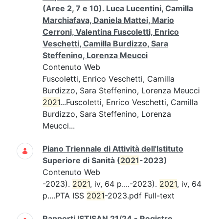
(Aree 2, 7 e 10). Luca Lucentini, Camilla
Marchiafava, Daniela Mattei, Mario
Cerroni, Valentina Fuscoletti, Enrico
Veschetti, Camilla Burdizzo, Sara
Steffenino, Lorenza Meucci
Contenuto Web
Fuscoletti, Enrico Veschetti, Camilla
Burdizzo, Sara Steffenino, Lorenza Meucci
2021
...Fuscoletti, Enrico Veschetti, Camilla
Burdizzo, Sara Steffenino, Lorenza
Meucci...
Piano Triennale di Attività dell'Istituto
Superiore di Sanità (
2021
-2023)
Contenuto Web
-2023).
2021
, iv, 64 p....-2023).
2021
, iv, 64
p....PTA ISS
2021
-2023.pdf Full-text
Rapporti ISTISAN 21/24 - Registro