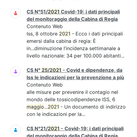
CS N°51/
2021
Covid-19: i dati principali
del monitoraggio della Cabina di Regia
Contenuto Web
Iss, 8 ottobre
2021
- Ecco i dati principali
emersi dalla cabina di regia: È
in...diminuzione l’incidenza settimanale a
livello nazionale: 34 per 100.000 abitanti...
CS N°
25
/
2021
- Covid e dipendenze, da
Iss le indicazioni per la prevenzione a più
Contenuto Web
alle misure per prevenire il contagio nel
mondo delle tossicodipendenze ISS, 6
maggio
...
2021
- Un documento di indirizzo
con le indicazioni per la...
CS N°21/
2021
- Covid-19: i dati principali
del monitoraggio della Cabina di Regia