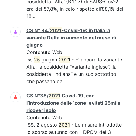
cosiddetta...Alfa’ (B.1.1.7) di SARS-CoV-2
era del 57,8%, in calo rispetto all’88,1% del
18...
CS N° 34/
2021
-Covid-19: in Italia la
variante Delta in aumento nel mese di
giugno
Contenuto Web
Iss
25
giugno
2021
- E’ ancora la variante
Alfa, la cosiddetta “variante inglese”...la
cosiddetta “indiana” e un suo sottotipo,
che passano dal...
CS N°38/
2021
Covid-19, con
l’introduzione delle ‘zone’ evitati 25mila
ricoveri solo
Contenuto Web
ISS, 2 agosto
2021
- Le misure introdotte
lo scorso autunno con il DPCM del 3