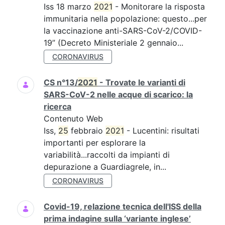
Iss 18 marzo
2021
- Monitorare la risposta
immunitaria nella popolazione: questo...per
la vaccinazione anti-SARS-CoV-2/COVID-
19” (Decreto Ministeriale 2 gennaio...
CORONAVIRUS
CS n°13/
2021
- Trovate le varianti di
SARS-CoV-2 nelle acque di scarico: la
ricerca
Contenuto Web
Iss,
25
febbraio
2021
- Lucentini: risultati
importanti per esplorare la
variabilità...raccolti da impianti di
depurazione a Guardiagrele, in...
CORONAVIRUS
Covid-19, relazione tecnica dell'ISS della
prima indagine sulla ‘variante inglese’