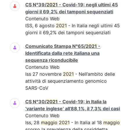
CS N°39/
2021
- Covid-19: negli ultimi 45
giorni il 69,2% dei tamponi sequenziati
Contenuto Web
ISS, 6 agosto
2021
- In Italia negli ultimi 45
giorni il 69,2% dei tamponi sequenziati
Comunicato Stampa N°65/
2021
-
Identificata dalla rete italiana una
sequenza riconducibile
Contenuto Web
Iss 27 novembre
2021
- Nell’ambito delle
attività di sequenziamento genomico
SARS-CoV
CS N°30/
2021
- Covid-19: in Italia la
‘variante inglese’ all’88,1%, il 7,3% dei casi
Contenuto Web
Iss, 28
maggio
2021
- In Italia al 18
maggio
scorso la prevalenza della cosiddetta