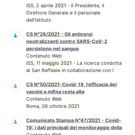
ISS, 2 aprile
2021
- Il Presidente, il
Direttore Generale e il personale
dell’Istituto
CS N°26/
2021
- Gli anticorpi
neutralizzanti contro SARS-CoV-2
persistono nel sangue
Contenuto Web
ISS, 11
maggio
2021
- La ricerca condotta
al San Raffaele in collaborazione con l
CS N°50/
2021
-Covid-19, l’efficacia dei
vaccini a mRna resta alta
Contenuto Web
Roma, 06 ottobre
2021
Comunicato Stampa N°47/
2021
- Covid-
19: i dati principali del monitoraggio della
Contenuto Web