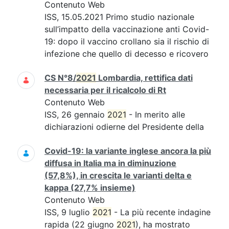
Contenuto Web
ISS, 15.05.2021 Primo studio nazionale
sull’impatto della vaccinazione anti Covid-
19: dopo il vaccino crollano sia il rischio di
infezione che quello di decesso e ricovero
CS N°8/
2021
Lombardia, rettifica dati
necessaria per il ricalcolo di Rt
Contenuto Web
ISS, 26 gennaio
2021
- In merito alle
dichiarazioni odierne del Presidente della
Covid-19: la variante inglese ancora la più
diffusa in Italia ma in diminuzione
(57,8%), in crescita le varianti delta e
kappa (27,7% insieme)
Contenuto Web
ISS, 9 luglio
2021
- La più recente indagine
rapida (22 giugno
2021
), ha mostrato