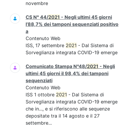
novembre
CS N° 44/
2021
- Negli ultimi 45 giorni
l’88,7% dei tamponi sequenziati positivo
a
Contenuto Web
ISS, 17 settembre
2021
- Dal Sistema di
Sorveglianza integrata COVID-19 emerge
Comunicato Stampa N°48/
2021
- Negli
ultimi 45 giorni il 98,4% dei tamponi
sequenziati
Contenuto Web
ISS 1 ottobre
2021
- Dal Sistema di
Sorveglianza integrata COVID-19 emerge
che in..., e si riferiscono alle sequenze
depositate tra il 14 agosto e il 27
settembre...