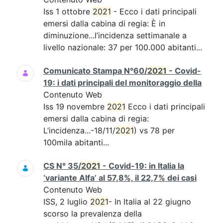
Iss 1 ottobre
2021
- Ecco i dati principali
emersi dalla cabina di regia: È in
diminuzione...l’incidenza settimanale a
livello nazionale: 37 per 100.000 abitanti...
Comunicato Stampa N°60/
2021
- Covid-
19: i dati principali del monitoraggio della
Contenuto Web
Iss 19 novembre
2021
Ecco i dati principali
emersi dalla cabina di regia:
L’incidenza...-18/11/
2021
) vs 78 per
100mila abitanti...
CS N° 35/
2021
- Covid-19: in Italia la
‘variante Alfa’ al 57,8%, il 22,7% dei casi
Contenuto Web
ISS, 2 luglio
2021
- In Italia al 22 giugno
scorso la prevalenza della