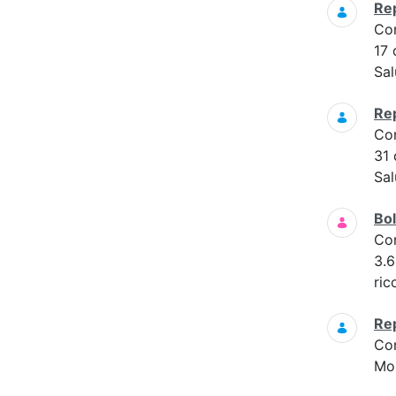
Re
Co
17
Sal
Re
Co
31
Sal
Bol
Co
3.6
ric
Re
Co
Mon