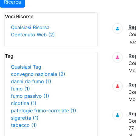
Ricerca
Voci Risorse
Ricerca
Re
Qualsiasi Risorsa
Co
Contenuto Web
(2)
naz
Tag
Re
Co
Qualsiasi Tag
Mon
convegno nazionale
(2)
danni da fumo
(1)
Re
fumo
(1)
Co
fumo passivo
(1)
Mon
nicotina
(1)
patologie fumo-correlate
(1)
Re
sigaretta
(1)
Co
tabacco
(1)
77 
al...