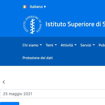
Salta al Contenuto
Salta al Footer
Istituto Superiore di 
Chi siamo
Temi
Attività
Servizi
Pub
Protezione dei dati
Risultati della Ricerca - Ev