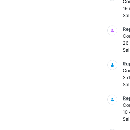
Co
19
Sal
Re
Co
26
Sal
Re
Co
3 
Sal
Re
Co
10
Sal