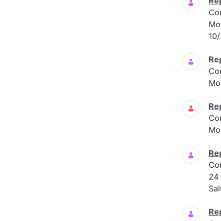
Re
Co
Mon
10/
Re
Co
Mon
Re
Co
Mon
Re
Co
24
Sal
Re