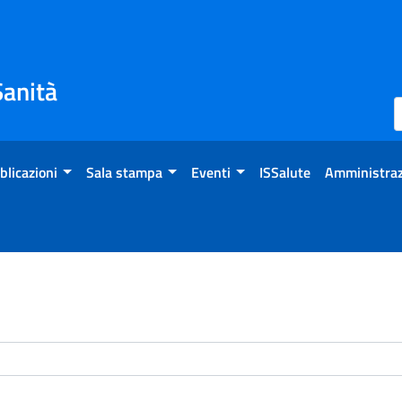
Sanità
blicazioni
Sala stampa
Eventi
ISSalute
Amministraz
enti