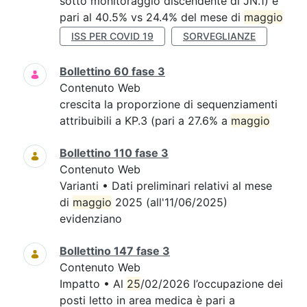
sotto monitoraggio discendente di JN.1) e
pari al 40.5% vs 24.4% del mese di
maggio
ISS PER COVID 19
SORVEGLIANZE
Bollettino 60 fase 3
Contenuto Web
crescita la proporzione di sequenziamenti
attribuibili a KP.3 (pari a 27.6% a
maggio
Bollettino 110 fase 3
Contenuto Web
Varianti • Dati preliminari relativi al mese
di
maggio
2025 (all'11/06/2025)
evidenziano
Bollettino 147 fase 3
Contenuto Web
Impatto • Al
25
/02/2026 l’occupazione dei
posti letto in area medica è pari a