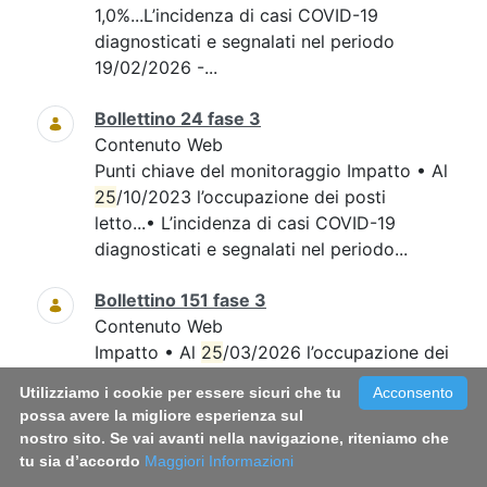
1,0%...L’incidenza di casi COVID-19
diagnosticati e segnalati nel periodo
19/02/2026 -...
Bollettino 24 fase 3
Contenuto Web
Punti chiave del monitoraggio Impatto • Al
25
/10/2023 l’occupazione dei posti
letto...• L’incidenza di casi COVID-19
diagnosticati e segnalati nel periodo...
Bollettino 151 fase 3
Contenuto Web
Impatto • Al
25
/03/2026 l’occupazione dei
posti letto in area medica è pari a
Utilizziamo i cookie per essere sicuri che tu
Acconsento
0,6%...Diffusione • L’indice di
possa avere la migliore esperienza sul
trasmissibilità (Rt) calcolato con dati al...
nostro sito. Se vai avanti nella navigazione, riteniamo che
tu sia d’accordo
Maggiori Informazioni
Bollettino 152 fase 3