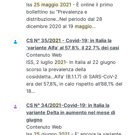
Iss
25 maggio 2021
- È online il primo
bollettino su “Prevalenza e
distribuzione...Nel periodo dal 28
dicembre 2020 al 19
maggio
...
CS N° 35/
2021
- Covid-19: in Italia la
‘variante Alfa’ al 57,8%, il 22,7% dei casi
Contenuto Web
ISS, 2 luglio
2021
- In Italia al 22 giugno
scorso la prevalenza della
cosiddetta...Alfa’ (B.1.1.7) di SARS-CoV-2
era del 57,8%, in calo rispetto all’88,1% del
18...
CS N° 34/
2021
-Covid-19: in Italia la
variante Delta in aumento nel mese di
giugno
Contenuto Web
Iss
25
giugno
2021
- E’ ancora la variante