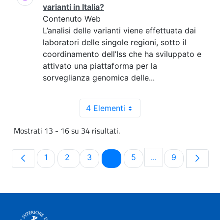
varianti in Italia?
Contenuto Web
L’analisi delle varianti viene effettuata dai
laboratori delle singole regioni, sotto il
coordinamento dell’Iss che ha sviluppato e
attivato una piattaforma per la
sorveglianza genomica delle...
4 Elementi
Mostrati 13 - 16 su 34 risultati.
Pagina
Pagina
Pagina
Pagina
Pagina
Pagina
1
2
3
4
5
...
9
Pagine intermedie