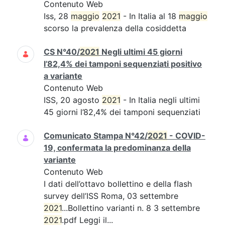
Contenuto Web
Iss, 28
maggio
2021
- In Italia al 18
maggio
scorso la prevalenza della cosiddetta
CS N°40/
2021
Negli ultimi 45 giorni
l’82,4% dei tamponi sequenziati positivo
a variante
Contenuto Web
ISS, 20 agosto
2021
- In Italia negli ultimi
45 giorni l’82,4% dei tamponi sequenziati
Comunicato Stampa N°42/
2021
- COVID-
19, confermata la predominanza della
variante
Contenuto Web
I dati dell’ottavo bollettino e della flash
survey dell’ISS Roma, 03 settembre
2021
...Bollettino varianti n. 8 3 settembre
2021
.pdf Leggi il...