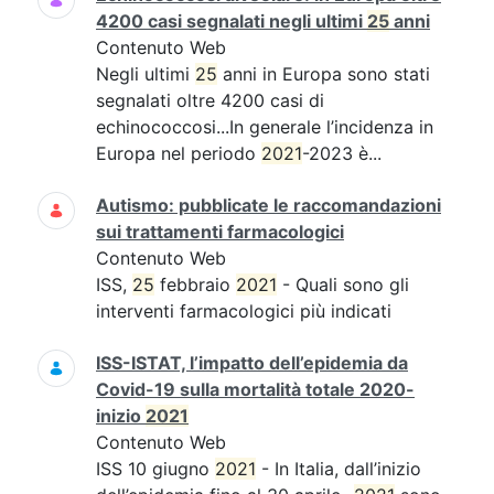
4200 casi segnalati negli ultimi
25
anni
Contenuto Web
Negli ultimi
25
anni in Europa sono stati
segnalati oltre 4200 casi di
echinococcosi...In generale l’incidenza in
Europa nel periodo
2021
-2023 è...
Autismo: pubblicate le raccomandazioni
sui trattamenti farmacologici
Contenuto Web
ISS,
25
febbraio
2021
- Quali sono gli
interventi farmacologici più indicati
ISS-ISTAT, l’impatto dell’epidemia da
Covid-19 sulla mortalità totale 2020-
inizio
2021
Contenuto Web
ISS 10 giugno
2021
- In Italia, dall’inizio