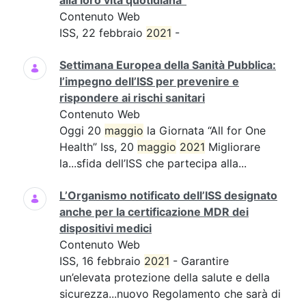
alla loro vita quotidiana”
Contenuto Web
ISS, 22 febbraio
2021
-
Settimana Europea della Sanità Pubblica:
l’impegno dell’ISS per prevenire e
rispondere ai rischi sanitari
Contenuto Web
Oggi 20
maggio
la Giornata “All for One
Health” Iss, 20
maggio
2021
Migliorare
la...sfida dell’ISS che partecipa alla...
L’Organismo notificato dell’ISS designato
anche per la certificazione MDR dei
dispositivi medici
Contenuto Web
ISS, 16 febbraio
2021
- Garantire
un’elevata protezione della salute e della
sicurezza...nuovo Regolamento che sarà di