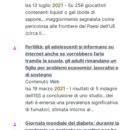
Iss 12 luglio
2021
- Su 256 giocattoli
contenenti liquidi o gel (bolle di
sapone,...maggiormente segnalata come
pericolosa alle frontiere dei Paesi dell'UE
(circa il...
Fertilità: gli adolescenti si informano su
internet anche se vorrebbero farlo
tramite la scuola, gli adulti rimandano un
figlio per problemi economici, lavorativi e
di sostegno
Contenuto Web
Iss 19 marzo
2021
- I risultati di 5 indagini
dell’ISS a conclusione di uno studio...dei
dati è emersa una prevalenza significativa
di fumatori, stimata intorno al...
Giornata mondiale del diabete: durante la