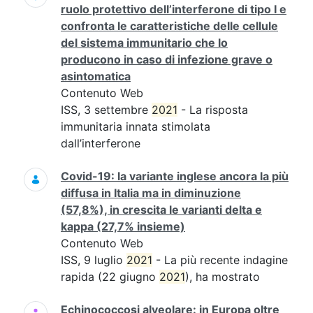
ruolo protettivo dell’interferone di tipo I e
confronta le caratteristiche delle cellule
del sistema immunitario che lo
producono in caso di infezione grave o
asintomatica
Contenuto Web
ISS, 3 settembre
2021
- La risposta
immunitaria innata stimolata
dall’interferone
Covid-19: la variante inglese ancora la più
diffusa in Italia ma in diminuzione
(57,8%), in crescita le varianti delta e
kappa (27,7% insieme)
Contenuto Web
ISS, 9 luglio
2021
- La più recente indagine
rapida (22 giugno
2021
), ha mostrato
Echinococcosi alveolare: in Europa oltre