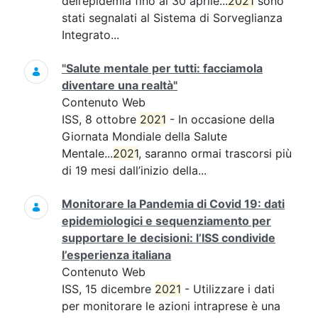
dell’epidemia fino al 30 aprile...
2021
sono
stati segnalati al Sistema di Sorveglianza
Integrato...
"Salute mentale per tutti: facciamola
diventare una realtà"
Contenuto Web
ISS, 8 ottobre
2021
- In occasione della
Giornata Mondiale della Salute
Mentale...
2021
, saranno ormai trascorsi più
di 19 mesi dall’inizio della...
Monitorare la Pandemia di Covid 19: dati
epidemiologici e sequenziamento per
supportare le decisioni: l’ISS condivide
l’esperienza italiana
Contenuto Web
ISS, 15 dicembre
2021
- Utilizzare i dati
per monitorare le azioni intraprese è una