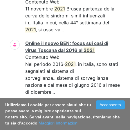
Contenuto Web
11 novembre
2021
Brusca partenza della
curva delle sindromi simil-influenzali
in...Italia in cui, nella 44° settimana del
2021
, si osserva...
Online il nuovo BEN: focus sui casi di
virus Toscana dal 2016 al
2021
Contenuto Web
Nel periodo 2016-
2021
, in Italia, sono stati
segnalati al sistema di
sorveglianza...sistema di sorveglianza
nazionale dal mese di giugno 2016 al mese
di dicembre...
Utilizziamo i cookie per essere sicuri che tu
Acconsento
Long Covid: le donne sembrano più
possa avere la migliore esperienza sul
colpite. Una sfida per la medicina di
nostro sito. Se vai avanti nella navigazione, riteniamo che
genere
tu sia d’accordo
Maggiori Informazioni
Contenuto Web