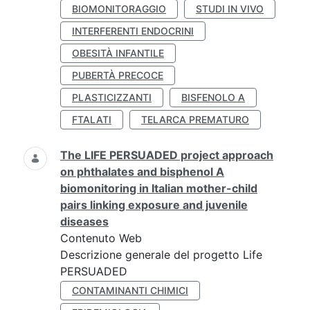
BIOMONITORAGGIO
STUDI IN VIVO
INTERFERENTI ENDOCRINI
OBESITÀ INFANTILE
PUBERTÀ PRECOCE
PLASTICIZZANTI
BISFENOLO A
FTALATI
TELARCA PREMATURO
The LIFE PERSUADED project approach
on phthalates and bisphenol A
biomonitoring in Italian mother-child
pairs linking exposure and juvenile
diseases
Contenuto Web
Descrizione generale del progetto Life
PERSUADED
CONTAMINANTI CHIMICI