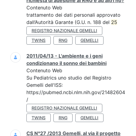
richiesta di adesione al RNG e ad altri no?
Contenuto Web
trattamento dei dati personali approvato
dall’Autorità Garante (G.U. n. 188 del
25
REGISTRO NAZIONALE GEMELLI
TWINS
RNG
GEMELLI
2011/04/13 - L'ambiente e i geni
condizionano il sonno dei bambini
Contenuto Web
Su Pediatrics uno studio del Registro
Gemelli dell'ISS:
https://pubmed.ncbi.nlm.nih.gov/21482604
/
REGISTRO NAZIONALE GEMELLI
TWINS
RNG
GEMELLI
CS N°27 /2013 Gemelli, al via il progetto