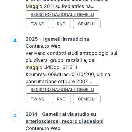
Maggio
2011 su Pediatrics ha...
REGISTRO NAZIONALE GEMELLI
TWINS
RNG
GEMELLI
2025 - I gemelli in medicina
Contenuto Web
venivano condotti studi antropologici sui
più diversi gruppi razziali e, dal
maggio
...idDoc=611314
&numres=66&dtres=01/10/200; ultima
consultazione ottobre 2007....
REGISTRO NAZIONALE GEMELLI
TWINS
RNG
GEMELLI
2014 - Gemelli: al via studio su
arteriosclerosi, record di adesioni
Contenuto Web