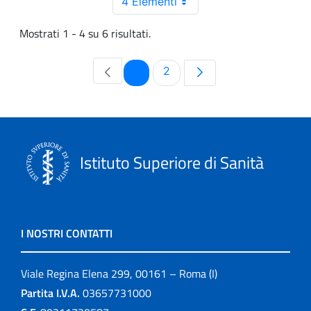
4 Elementi
Mostrati 1 - 4 su 6 risultati.
Pagina
Pagina
1
2
Istituto Superiore di Sanità
I NOSTRI CONTATTI
Viale Regina Elena 299, 00161 – Roma (I)
Partita I.V.A.
03657731000