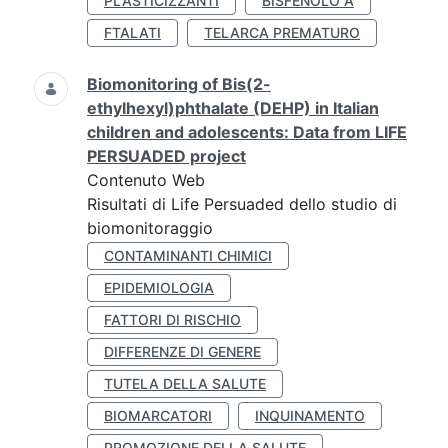
PLASTICIZZANTI
BISFENOLO A
FTALATI
TELARCA PREMATURO
Biomonitoring of Bis(2-
ethylhexyl)phthalate (DEHP) in Italian
children and adolescents: Data from LIFE
PERSUADED project
Contenuto Web
Risultati di Life Persuaded dello studio di
biomonitoraggio
CONTAMINANTI CHIMICI
EPIDEMIOLOGIA
FATTORI DI RISCHIO
DIFFERENZE DI GENERE
TUTELA DELLA SALUTE
BIOMARCATORI
INQUINAMENTO
PROMOZIONE DELLA SALUTE