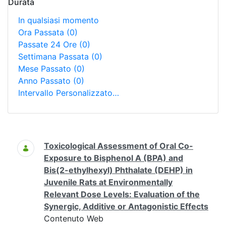
Durata
In qualsiasi momento
Ora Passata
(0)
Passate 24 Ore
(0)
Settimana Passata
(0)
Mese Passato
(0)
Anno Passato
(0)
Intervallo Personalizzato…
Ricerca
Toxicological Assessment of Oral Co-
Exposure to Bisphenol A (BPA) and
Bis(2-ethylhexyl) Phthalate (DEHP) in
Juvenile Rats at Environmentally
Relevant Dose Levels: Evaluation of the
Synergic, Additive or Antagonistic Effects
Contenuto Web