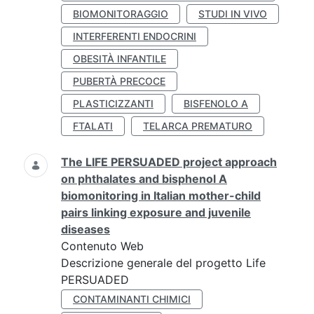
BIOMONITORAGGIO
STUDI IN VIVO
INTERFERENTI ENDOCRINI
OBESITÀ INFANTILE
PUBERTÀ PRECOCE
PLASTICIZZANTI
BISFENOLO A
FTALATI
TELARCA PREMATURO
The LIFE PERSUADED project approach
on phthalates and bisphenol A
biomonitoring in Italian mother-child
pairs linking exposure and juvenile
diseases
Contenuto Web
Descrizione generale del progetto Life
PERSUADED
CONTAMINANTI CHIMICI