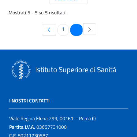
Mostrati 5 - 5 su 5 risultati.
Pagina
Pagina
1
2
Istituto Superiore di Sanità
I NOSTRI CONTATTI
Viale Regina Elena 299, 00161 – Roma (I)
Partita I.V.A.
03657731000
C.F.
80211730587