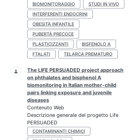
BIOMONITORAGGIO
STUDI IN VIVO
INTERFERENTI ENDOCRINI
OBESITÀ INFANTILE
PUBERTÀ PRECOCE
PLASTICIZZANTI
BISFENOLO A
FTALATI
TELARCA PREMATURO
The LIFE PERSUADED project approach
on phthalates and bisphenol A
biomonitoring in Italian mother-child
pairs linking exposure and juvenile
diseases
Contenuto Web
Descrizione generale del progetto Life
PERSUADED
CONTAMINANTI CHIMICI