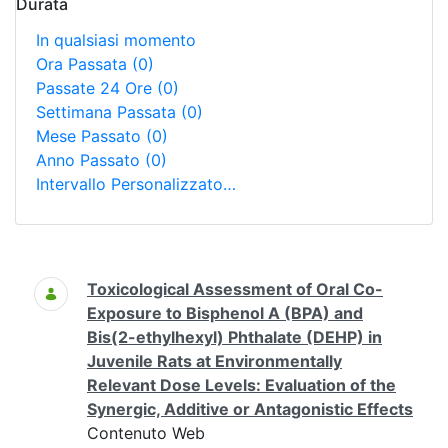
Durata
In qualsiasi momento
Ora Passata
(0)
Passate 24 Ore
(0)
Settimana Passata
(0)
Mese Passato
(0)
Anno Passato
(0)
Intervallo Personalizzato…
Ricerca
Toxicological Assessment of Oral Co-
Exposure to Bisphenol A (BPA) and
Bis(2-ethylhexyl) Phthalate (DEHP) in
Juvenile Rats at Environmentally
Relevant Dose Levels: Evaluation of the
Synergic, Additive or Antagonistic Effects
Contenuto Web