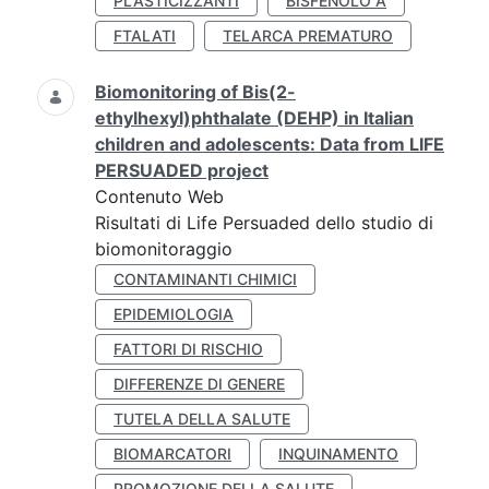
PLASTICIZZANTI
BISFENOLO A
FTALATI
TELARCA PREMATURO
Biomonitoring of Bis(2-
ethylhexyl)phthalate (DEHP) in Italian
children and adolescents: Data from LIFE
PERSUADED project
Contenuto Web
Risultati di Life Persuaded dello studio di
biomonitoraggio
CONTAMINANTI CHIMICI
EPIDEMIOLOGIA
FATTORI DI RISCHIO
DIFFERENZE DI GENERE
TUTELA DELLA SALUTE
BIOMARCATORI
INQUINAMENTO
PROMOZIONE DELLA SALUTE