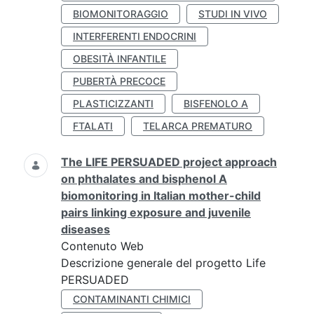
BIOMONITORAGGIO
STUDI IN VIVO
INTERFERENTI ENDOCRINI
OBESITÀ INFANTILE
PUBERTÀ PRECOCE
PLASTICIZZANTI
BISFENOLO A
FTALATI
TELARCA PREMATURO
The LIFE PERSUADED project approach
on phthalates and bisphenol A
biomonitoring in Italian mother-child
pairs linking exposure and juvenile
diseases
Contenuto Web
Descrizione generale del progetto Life
PERSUADED
CONTAMINANTI CHIMICI