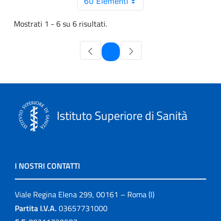
60 Elementi
Mostrati 1 - 6 su 6 risultati.
Pagina
1
Istituto Superiore di Sanità
I NOSTRI CONTATTI
Viale Regina Elena 299, 00161 – Roma (I)
Partita I.V.A.
03657731000