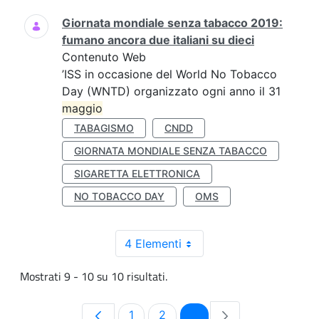
Giornata mondiale senza tabacco 2019:
fumano ancora due italiani su dieci
Contenuto Web
’ISS in occasione del World No Tobacco
Day (WNTD) organizzato ogni anno il 31
maggio
TABAGISMO
CNDD
GIORNATA MONDIALE SENZA TABACCO
SIGARETTA ELETTRONICA
NO TOBACCO DAY
OMS
4 Elementi
Mostrati 9 - 10 su 10 risultati.
Pagina
Pagina
Pagina
1
2
3