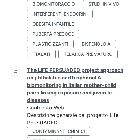
BIOMONITORAGGIO
STUDI IN VIVO
INTERFERENTI ENDOCRINI
OBESITÀ INFANTILE
PUBERTÀ PRECOCE
PLASTICIZZANTI
BISFENOLO A
FTALATI
TELARCA PREMATURO
The LIFE PERSUADED project approach
on phthalates and bisphenol A
biomonitoring in Italian mother-child
pairs linking exposure and juvenile
diseases
Contenuto Web
Descrizione generale del progetto Life
PERSUADED
CONTAMINANTI CHIMICI