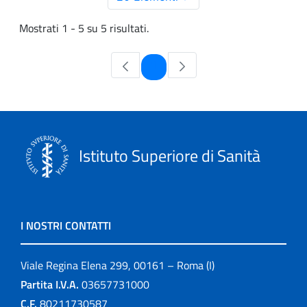
Mostrati 1 - 5 su 5 risultati.
Pagina
1
Istituto Superiore di Sanità
I NOSTRI CONTATTI
Viale Regina Elena 299, 00161 – Roma (I)
Partita I.V.A.
03657731000
C.F.
80211730587