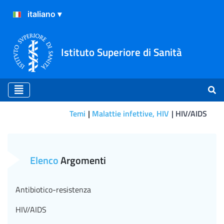
Istituto Superiore di Sanità
Temi
Malattie infettive, HIV
HIV/AIDS
Prevenzione della trasmiss
Elenco
Argomenti
Antibiotico-resistenza
HIV/AIDS