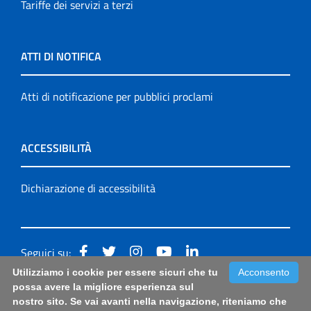
Tariffe dei servizi a terzi
ATTI DI NOTIFICA
Atti di notificazione per pubblici proclami
ACCESSIBILITÀ
Dichiarazione di accessibilità
Seguici su:
Utilizziamo i cookie per essere sicuri che tu
Acconsento
Accessibilità: form di segnalazione di prima istanza per
possa avere la migliore esperienza sul
nostro sito. Se vai avanti nella navigazione, riteniamo che
questa pagina
|
Note Legali
|
Sitemap