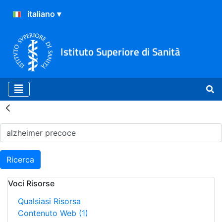
Istituto Superiore di Sanità
Risultati della Ricerca - H
Ricerca
Voci Risorse
Qualsiasi Risorsa
Contenuto Web
(1)