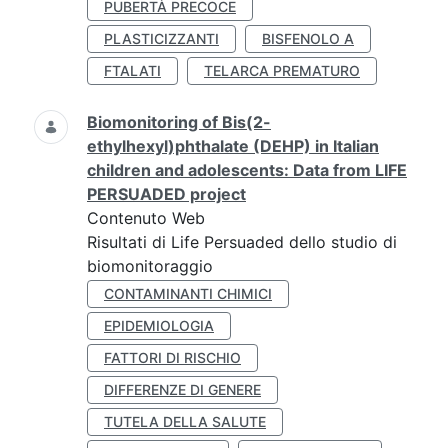
PUBERTÀ PRECOCE
PLASTICIZZANTI
BISFENOLO A
FTALATI
TELARCA PREMATURO
Biomonitoring of Bis(2-
ethylhexyl)phthalate (DEHP) in Italian
children and adolescents: Data from LIFE
PERSUADED project
Contenuto Web
Risultati di Life Persuaded dello studio di
biomonitoraggio
CONTAMINANTI CHIMICI
EPIDEMIOLOGIA
FATTORI DI RISCHIO
DIFFERENZE DI GENERE
TUTELA DELLA SALUTE