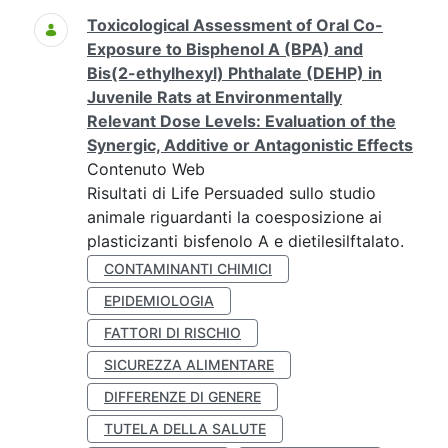
Toxicological Assessment of Oral Co-
Exposure to Bisphenol A (BPA) and
Bis(2-ethylhexyl) Phthalate (DEHP) in
Juvenile Rats at Environmentally
Relevant Dose Levels: Evaluation of the
Synergic, Additive or Antagonistic Effects
Contenuto Web
Risultati di Life Persuaded sullo studio
animale riguardanti la coesposizione ai
plasticizanti bisfenolo A e dietilesilftalato.
CONTAMINANTI CHIMICI
EPIDEMIOLOGIA
FATTORI DI RISCHIO
SICUREZZA ALIMENTARE
DIFFERENZE DI GENERE
TUTELA DELLA SALUTE