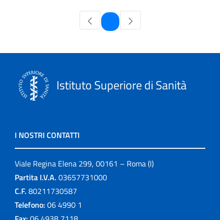
Pagina
1
Istituto Superiore di Sanità
I NOSTRI CONTATTI
Viale Regina Elena 299, 00161 – Roma (I)
Partita I.V.A.
03657731000
C.F.
80211730587
Telefono:
06 4990 1
Fax:
06 4938 7118