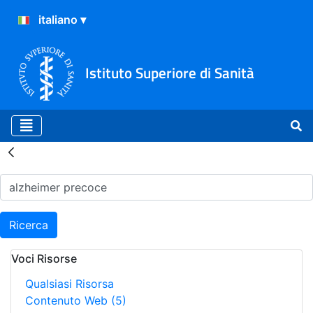
Istituto Superiore di Sanità
Risultati della Ricerca - H
Ricerca
Voci Risorse
Qualsiasi Risorsa
Contenuto Web
(5)