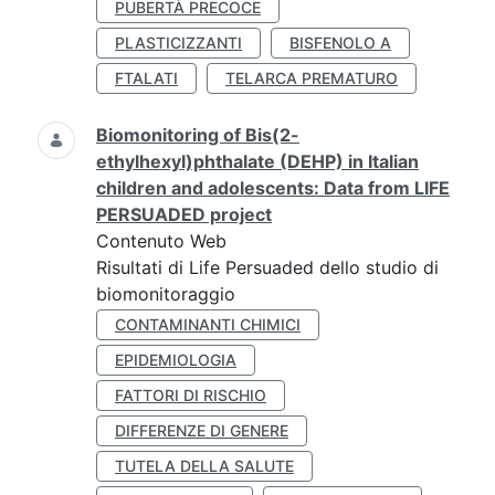
PUBERTÀ PRECOCE
PLASTICIZZANTI
BISFENOLO A
FTALATI
TELARCA PREMATURO
Biomonitoring of Bis(2-
ethylhexyl)phthalate (DEHP) in Italian
children and adolescents: Data from LIFE
PERSUADED project
Contenuto Web
Risultati di Life Persuaded dello studio di
biomonitoraggio
CONTAMINANTI CHIMICI
EPIDEMIOLOGIA
FATTORI DI RISCHIO
DIFFERENZE DI GENERE
TUTELA DELLA SALUTE