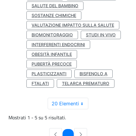
SALUTE DEL BAMBINO
SOSTANZE CHIMICHE
VALUTAZIONE IMPATTO SULLA SALUTE
BIOMONITORAGGIO
STUDI IN VIVO
INTERFERENTI ENDOCRINI
OBESITÀ INFANTILE
PUBERTÀ PRECOCE
PLASTICIZZANTI
BISFENOLO A
FTALATI
TELARCA PREMATURO
20 Elementi
Mostrati 1 - 5 su 5 risultati.
Pagina
1