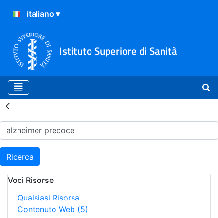
Istituto Superiore di Sanità
Risultati della Ricerca - H
Ricerca
Voci Risorse
Qualsiasi Risorsa
Contenuto Web
(5)